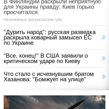
В Финляндии раскрыли неприятную
для Украины правду: Киев горько
просчитался
Незалежные зря раскатали губу
"Дурить народ": русская разведка
раскрыла коварный замысел ЕС
по Украине
"Все, конец!" В США заявили о
критическом ударе по Киеву
Что стало с исчезнувшим братом
Хазанова: "Бомжует на улице"