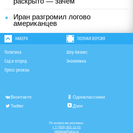
раскрыто — зачем
Иран разгромил логово
американцев
НАВЕРХ
ПОЛНАЯ ВЕРСИЯ
Политика
Шоу-бизнес
Сад и огород
Экономика
Пресс-релизы
Вконтакте
Одноклассники
Twitter
Дзен
По вопросам рекламы:
+ 7 (926) 001-11-01
reklama@utro.ru