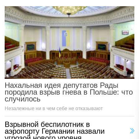
Нахальная идея депутатов Рады
породила взрыв гнева в Польше: что
случилось
Незалежные ни в чем себе не отказывают
Взрывной беспилотник в
аэропорту Германии назвали
угрозой нового уровня