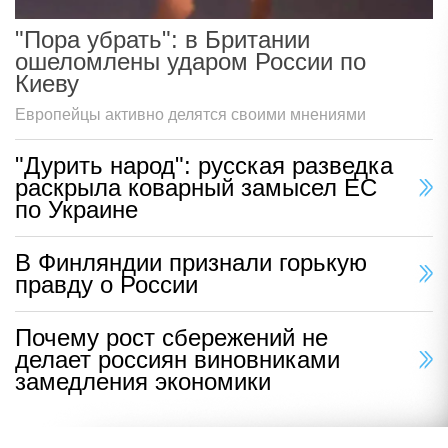
"Пора убрать": в Британии
ошеломлены ударом России по
Киеву
Европейцы активно делятся своими мнениями
"Дурить народ": русская разведка
раскрыла коварный замысел ЕС
по Украине
В Финляндии признали горькую
правду о России
Почему рост сбережений не
делает россиян виновниками
замедления экономики