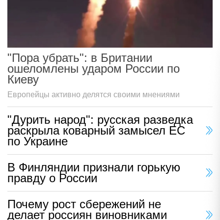
"Пора убрать": в Британии
ошеломлены ударом России по
Киеву
Европейцы активно делятся своими мнениями
"Дурить народ": русская разведка
раскрыла коварный замысел ЕС
по Украине
В Финляндии признали горькую
правду о России
Почему рост сбережений не
делает россиян виновниками