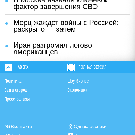
фактор завершения СВО
Мерц жаждет войны с Россией:
раскрыто — зачем
Иран разгромил логово
американцев
НАВЕРХ
ПОЛНАЯ ВЕРСИЯ
Политика
Шоу-бизнес
Сад и огород
Экономика
Пресс-релизы
Вконтакте
Одноклассники