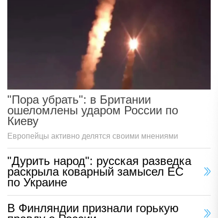
"Пора убрать": в Британии
ошеломлены ударом России по
Киеву
Европейцы активно делятся своими мнениями
"Дурить народ": русская разведка
раскрыла коварный замысел ЕС
по Украине
В Финляндии признали горькую