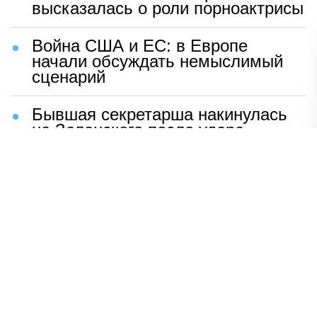
высказалась о роли порноактрисы
Война США и ЕС: в Европе
начали обсуждать немыслимый
сценарий
Бывшая секретарша накинулась
на Зеленского после удара
возмездия ВС РФ
В Москве назвали ключевой
фактор завершения СВО
Мерц жаждет войны с Россией:
раскрыто — зачем
Иран разгромил логово
американцев