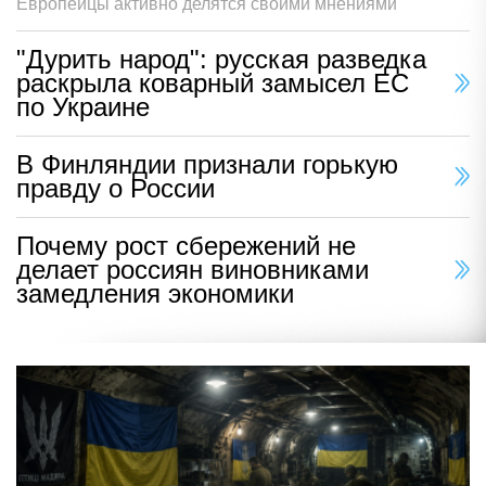
Европейцы активно делятся своими мнениями
"Дурить народ": русская разведка
раскрыла коварный замысел ЕС
по Украине
В Финляндии признали горькую
правду о России
Почему рост сбережений не
делает россиян виновниками
замедления экономики