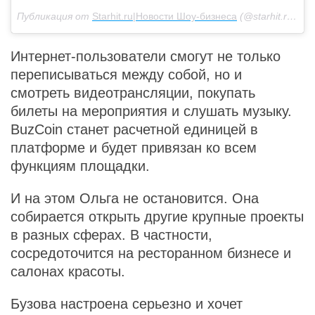
Публикация от
Starhit.ru|Новости Шоу-бизнеса
(@starhit.ru)
4 А
Интернет-пользователи смогут не только
переписываться между собой, но и
смотреть видеотрансляции, покупать
билеты на мероприятия и слушать музыку.
BuzСoin станет расчетной единицей в
платформе и будет привязан ко всем
функциям площадки.
И на этом Ольга не остановится. Она
собирается открыть другие крупные проекты
в разных сферах. В частности,
сосредоточится на ресторанном бизнесе и
салонах красоты.
Бузова настроена серьезно и хочет