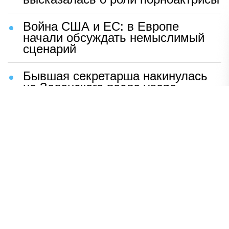
Война США и ЕС: в Европе
начали обсуждать немыслимый
сценарий
Бывшая секретарша накинулась
на Зеленского после удара
возмездия ВС РФ
В Москве назвали ключевой
фактор завершения СВО
Мерц жаждет войны с Россией:
раскрыто — зачем
Иран разгромил логово
американцев