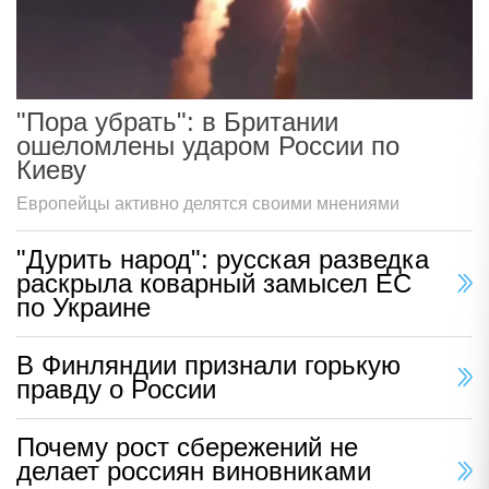
"Пора убрать": в Британии
ошеломлены ударом России по
Киеву
Европейцы активно делятся своими мнениями
"Дурить народ": русская разведка
раскрыла коварный замысел ЕС
по Украине
В Финляндии признали горькую
правду о России
Почему рост сбережений не
делает россиян виновниками