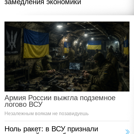
замедления экономики
Армия России выжгла подземное
логово ВСУ
Незалежным воякам не позавидуешь
Ноль ракет: в ВСУ признали