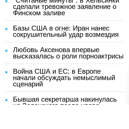
"Считаные минуты": в Хельсинки
сделали тревожное заявление о
Финском заливе
Базы США в огне: Иран нанес
сокрушительный удар возмездия
Любовь Аксенова впервые
высказалась о роли порноактрисы
Война США и ЕС: в Европе
начали обсуждать немыслимый
сценарий
Бывшая секретарша накинулась
на Зеленского после удара
возмездия ВС РФ
В Москве назвали ключевой