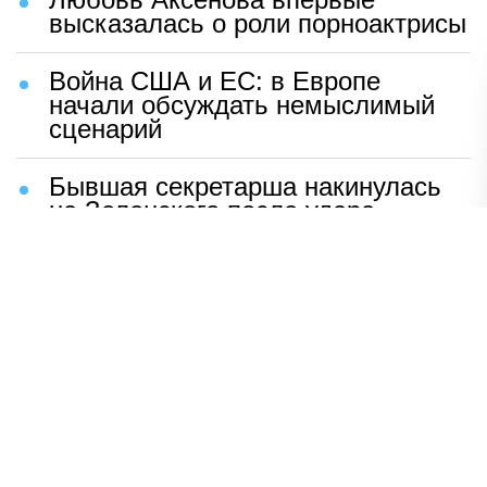
высказалась о роли порноактрисы
Война США и ЕС: в Европе
начали обсуждать немыслимый
сценарий
Бывшая секретарша накинулась
на Зеленского после удара
возмездия ВС РФ
В Москве назвали ключевой
фактор завершения СВО
Мерц жаждет войны с Россией:
раскрыто — зачем
Иран разгромил логово
американцев