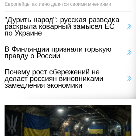
Европейцы активно делятся своими мнениями
"Дурить народ": русская разведка
раскрыла коварный замысел ЕС
по Украине
В Финляндии признали горькую
правду о России
Почему рост сбережений не
делает россиян виновниками
замедления экономики