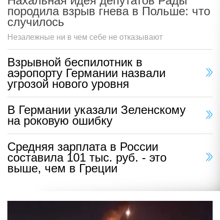
Нахальная идея депутатов Рады
породила взрыв гнева в Польше: что
случилось
Незалежные ни в чем себе не отказывают
Взрывной беспилотник в
аэропорту Германии назвали
угрозой нового уровня
В Германии указали Зеленскому
на роковую ошибку
Средняя зарплата в России
составила 101 тыс. руб. - это
выше, чем в Греции