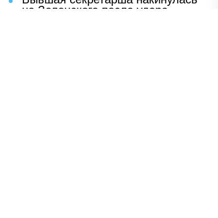
на Зеленского после удара
возмездия ВС РФ
В Москве назвали ключевой
фактор завершения СВО
Мерц жаждет войны с Россией:
раскрыто — зачем
Иран разгромил логово
американцев
НАВЕРХ
ПОЛНАЯ ВЕРСИЯ
Политика
Шоу-бизнес
Сад и огород
Экономика
Пресс-релизы