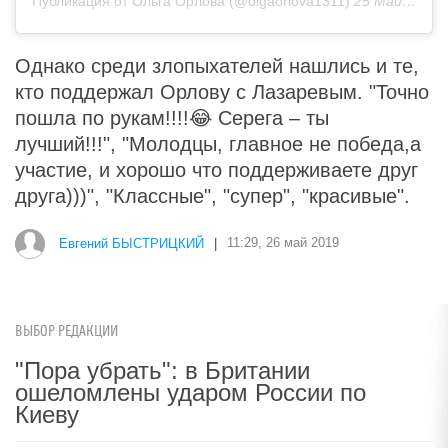
Публикация от Ольга Орлова (@olgaorlova1311)
25 Май 2019 в 1:23 PDT
Однако среди злопыхателей нашлись и те,
кто поддержал Орлову с Лазаревым. "Точно
пошла по рукам!!!!😂 Серега – ты
лучший!!!", "Молодцы, главное не победа,а
участие, и хорошо что поддерживаете друг
друга)))", "Классные", "супер", "красивые".
Евгений БЫСТРИЦКИЙ
|
11:29, 26 май 2019
ВЫБОР РЕДАКЦИИ
"Пора убрать": в Британии
ошеломлены ударом России по
Киеву