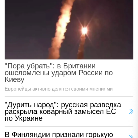
"Пора убрать": в Британии
ошеломлены ударом России по
Киеву
Европейцы активно делятся своими мнениями
"Дурить народ": русская разведка
раскрыла коварный замысел ЕС
по Украине
В Финляндии признали горькую