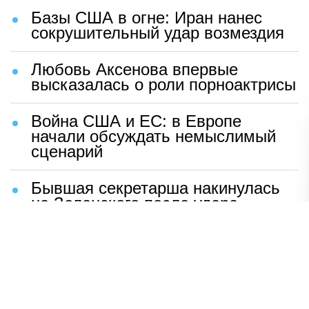
Базы США в огне: Иран нанес
сокрушительный удар возмездия
Любовь Аксенова впервые
высказалась о роли порноактрисы
Война США и ЕС: в Европе
начали обсуждать немыслимый
сценарий
Бывшая секретарша накинулась
на Зеленского после удара
возмездия ВС РФ
В Москве назвали ключевой
фактор завершения СВО
Мерц жаждет войны с Россией: