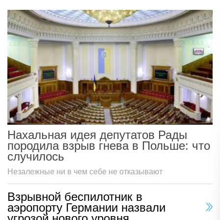
Нахальная идея депутатов Рады
породила взрыв гнева в Польше: что
случилось
Незалежные ни в чем себе не отказывают
Взрывной беспилотник в
аэропорту Германии назвали
угрозой нового уровня