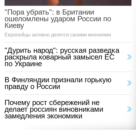
"Пора убрать": в Британии
ошеломлены ударом России по
Киеву
Европейцы активно делятся своими мнениями
"Дурить народ": русская разведка
раскрыла коварный замысел ЕС
по Украине
В Финляндии признали горькую
правду о России
Почему рост сбережений не
делает россиян виновниками
замедления экономики