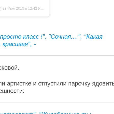
)
29 Июл 2019 в 12:42 PDT
росто класс !", "Сочная....", "Какая
 красивая", -
оковой.
и артистке и отпустили парочку ядовит
ешности: