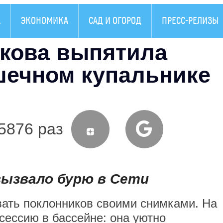
А
ЭКОНОМИКА
САД И ОГОРОД
ПРЕСС-РЕЛИЗЫ
окова выпятила
шечном купальнике
5876 раз
вызвало бурю в Сети
вать поклонников своими снимками. На
сессию в бассейне: она уютно