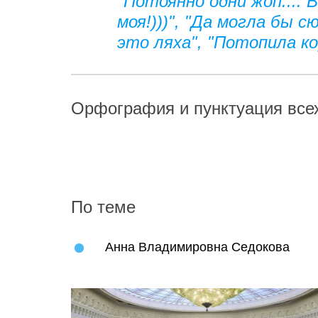
"Потоянно одни жоп....
моя!)))", "Да могла бы 
это ляха", "Потопила ко
Орфография и пунктуация всех
По теме
Анна Владимировна Седокова