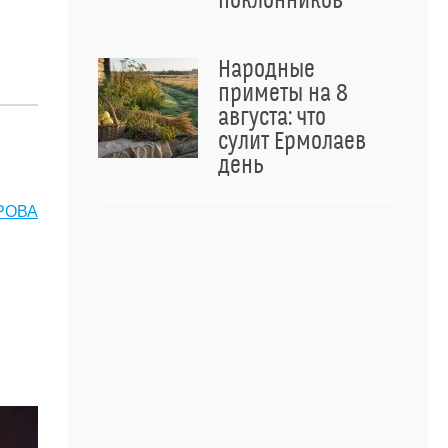
поклонников
Народные
приметы на 8
августа: что
сулит Ермолаев
день
РОВА