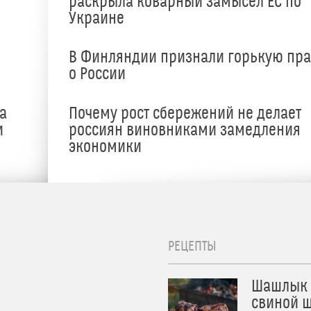
раскрыла коварный замысел ЕС по
Украине
В Финляндии признали горькую пр
о России
а
Почему рост сбережений не делает
и
россиян виновниками замедления
экономики
РЕЦЕПТЫ
Шашлык 
свиной ш