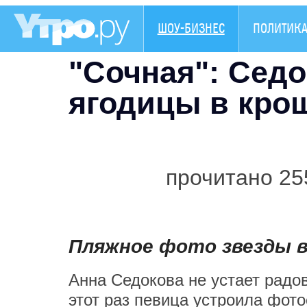
ШОУ-БИЗНЕС
ПОЛИТИК
"Сочная": Сед
ягодицы в кро
прочитано 25
Пляжное фото звезды 
Анна Седокова не устает радо
этот раз певица устроила фото