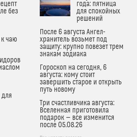
рецепт
года: пятница
ле без
для спокойных
решений
После 6 августа Ангел-
 к чаю
хранитель возьмет под
защиту: крупно повезет трем
знакам зодиака
мидоров
маслом
Гороскоп на сегодня, 6
августа: кому стоит
завершить старое и открыть
путь новому
 для
Три счастливчика августа:
Вселенная приготовила
подарок — все изменится
после 05.08.26