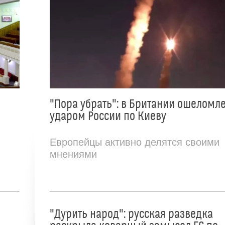
"Пора убрать": в Британии ошеломл
ударом России по Киеву
Европейцы активно делятся своими
мнениями
"Дурить народ": русская разведка