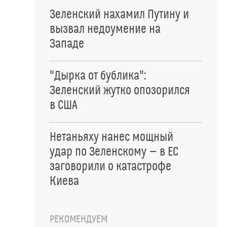
Зеленский нахамил Путину и
вызвал недоумение на
Западе
"Дырка от бублика":
Зеленский жутко опозорился
в США
Нетаньяху нанес мощный
удар по Зеленскому — в ЕС
заговорили о катастрофе
Киева
РЕКОМЕНДУЕМ