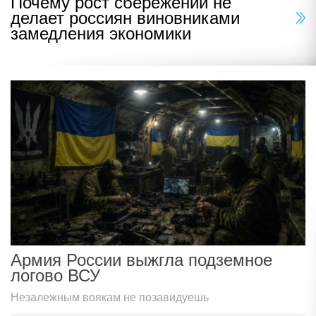
Почему рост сбережений не
делает россиян виновниками
замедления экономики
Армия России выжгла подземное
логово ВСУ
Незалежным воякам не позавидуешь