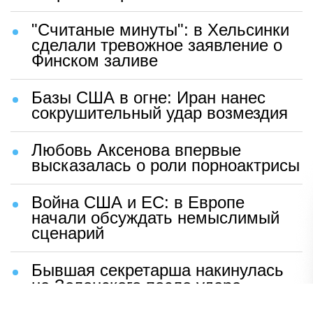
"Считаные минуты": в Хельсинки
сделали тревожное заявление о
Финском заливе
Базы США в огне: Иран нанес
сокрушительный удар возмездия
Любовь Аксенова впервые
высказалась о роли порноактрисы
Война США и ЕС: в Европе
начали обсуждать немыслимый
сценарий
Бывшая секретарша накинулась
на Зеленского после удара
возмездия ВС РФ