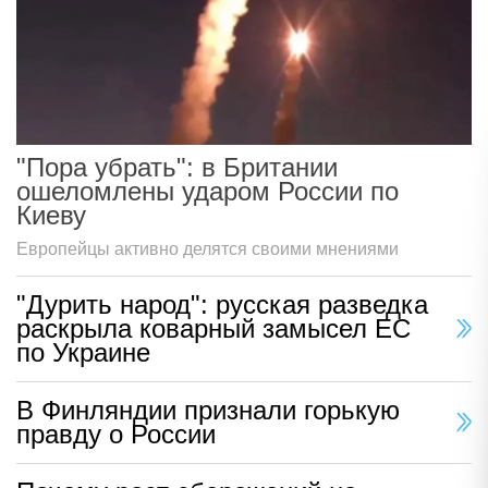
"Пора убрать": в Британии
ошеломлены ударом России по
Киеву
Европейцы активно делятся своими мнениями
"Дурить народ": русская разведка
раскрыла коварный замысел ЕС
по Украине
В Финляндии признали горькую
правду о России