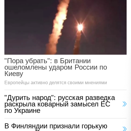
"Пора убрать": в Британии
ошеломлены ударом России по
Киеву
Европейцы активно делятся своими мнениями
"Дурить народ": русская разведка
раскрыла коварный замысел ЕС
по Украине
В Финляндии признали горькую