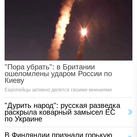
"Пора убрать": в Британии
ошеломлены ударом России по
Киеву
Европейцы активно делятся своими мнениями
"Дурить народ": русская разведка
раскрыла коварный замысел ЕС
по Украине
В Финляндии признали горькую