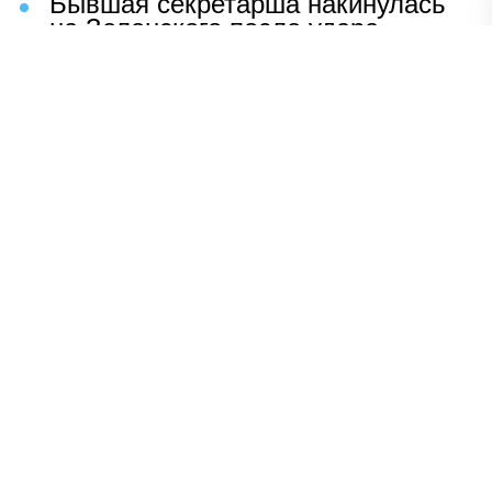
Бывшая секретарша накинулась
на Зеленского после удара
возмездия ВС РФ
В Москве назвали ключевой
фактор завершения СВО
Мерц жаждет войны с Россией:
раскрыто — зачем
Иран разгромил логово
американцев
НАВЕРХ
ПОЛНАЯ ВЕРСИЯ
Политика
Шоу-бизнес
Сад и огород
Экономика
Пресс-релизы