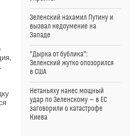
Зеленский нахамил Путину и
вызвал недоумение на
Западе
о
"Дырка от бублика":
ция,
Зеленский жутко опозорился
.
в США
Нетаньяху нанес мощный
дку
удар по Зеленскому — в ЕС
ся
заговорили о катастрофе
Киева