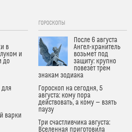
ГОРОСКОПЫ
После 6 августа
и в
Ангел-хранитель
 луком и
возьмет под
и до
защиту: крупно
и
повезет трем
знакам зодиака
 для
Гороскоп на сегодня, 5
августа: кому пора
действовать, а кому — взять
паузу
й варки
Три счастливчика августа:
Вселенная приготовила