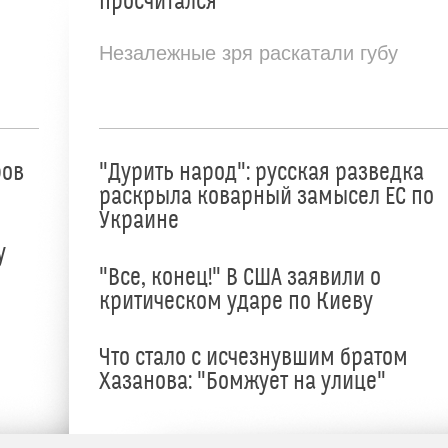
просчитался
Незалежные зря раскатали губу
ров
"Дурить народ": русская разведка
раскрыла коварный замысел ЕС по
Украине
у
"Все, конец!" В США заявили о
критическом ударе по Киеву
Что стало с исчезнувшим братом
Хазанова: "Бомжует на улице"