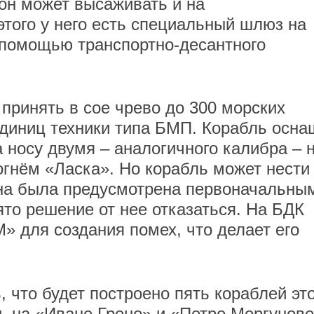
, он может высаживать и на
этого у него есть специальный шлюз на
 с помощью транспортно-десантного
принять в сое чрево до 300 морских
 единиц техники типа БМП. Корабль осн
 носу двумя – аналогичного калибра – 
огнём «Ласка». Но корабль может нести
она была предусмотрена первоначальны
ято решение от нее отказаться. На БДК
» для создания помех, что делает его
 что будет построено пять кораблей это
и, на «Иване Грене» и «Петре Моргунов