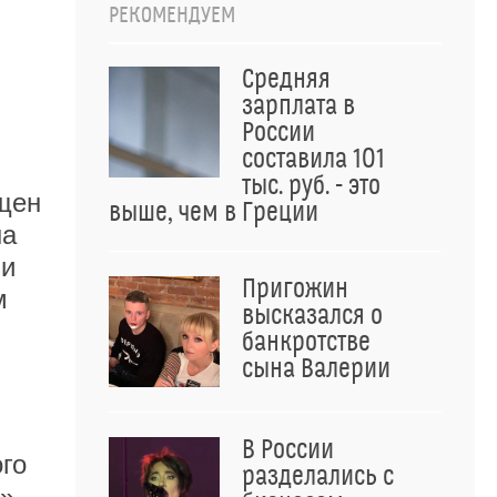
РЕКОМЕНДУЕМ
Средняя
зарплата в
России
составила 101
тыс. руб. - это
ащен
выше, чем в Греции
на
 и
Пригожин
м
высказался о
банкротстве
сына Валерии
В России
го
разделались с
е»