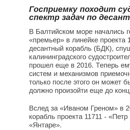
Госприемку походит су
спектр задач по десан
В Балтийском море начались г
«премьер» в линейке проекта 
десантный корабль (БДК), спу
калининградского судостроител
прошел еще в 2016. Теперь ем
систем и механизмов приемоч
только после этого он может бы
должно произойти еще до конц
Вслед за «Иваном Греном» в 2
корабль проекта 11711 - «Петр
«Янтаре».