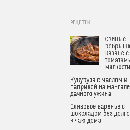
РЕЦЕПТЫ
Свиные
ребрышк
казане с
томатам
мягкост
Кукуруза с маслом и
паприкой на мангале
дачного ужина
Сливовое варенье с
шоколадом без долго
к чаю дома