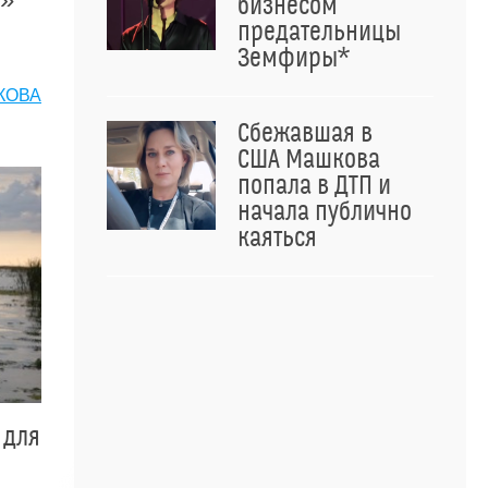
бизнесом
предательницы
Земфиры*
КОВА
Сбежавшая в
США Машкова
попала в ДТП и
начала публично
каяться
 для