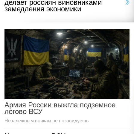
делает россиян виновниками
замедления экономики
Армия России выжгла подземное
логово ВСУ
Незалежным воякам не позавидуешь