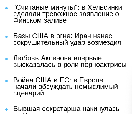
"Считаные минуты": в Хельсинки
сделали тревожное заявление о
Финском заливе
Базы США в огне: Иран нанес
сокрушительный удар возмездия
Любовь Аксенова впервые
высказалась о роли порноактрисы
Война США и ЕС: в Европе
начали обсуждать немыслимый
сценарий
Бывшая секретарша накинулась
на Зеленского после удара
возмездия ВС РФ