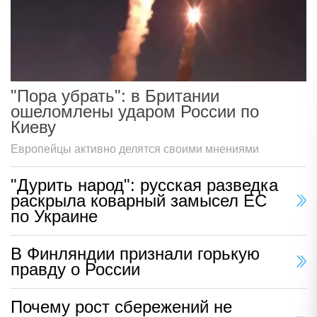
"Пора убрать": в Британии
ошеломлены ударом России по
Киеву
Европейцы активно делятся своими мнениями
"Дурить народ": русская разведка
раскрыла коварный замысел ЕС
по Украине
В Финляндии признали горькую
правду о России
Почему рост сбережений не