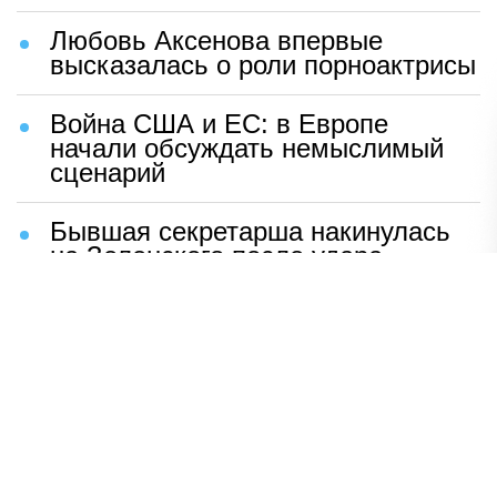
Любовь Аксенова впервые
высказалась о роли порноактрисы
Война США и ЕС: в Европе
начали обсуждать немыслимый
сценарий
Бывшая секретарша накинулась
на Зеленского после удара
возмездия ВС РФ
В Москве назвали ключевой
фактор завершения СВО
Мерц жаждет войны с Россией:
раскрыто — зачем