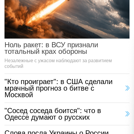
Ноль ракет: в ВСУ признали
тотальный крах обороны
Незалежные с ужасом наблюдают за развитием
событий
"Кто проиграет": в США сделали
мрачный прогноз о битве с
Москвой
"Сосед соседа боится": что в
Одессе думают о русских
Слова посла Украины о России