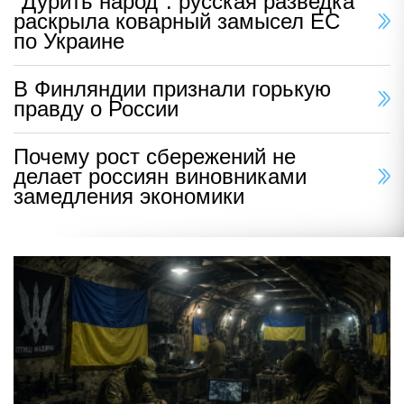
"Дурить народ": русская разведка
раскрыла коварный замысел ЕС
по Украине
В Финляндии признали горькую
правду о России
Почему рост сбережений не
делает россиян виновниками
замедления экономики