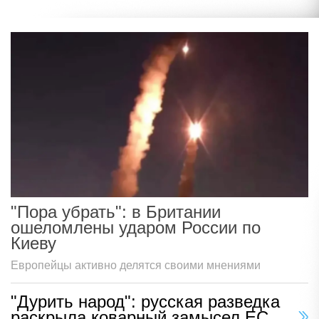
"Пора убрать": в Британии
ошеломлены ударом России по
Киеву
Европейцы активно делятся своими мнениями
"Дурить народ": русская разведка
раскрыла коварный замысел ЕС