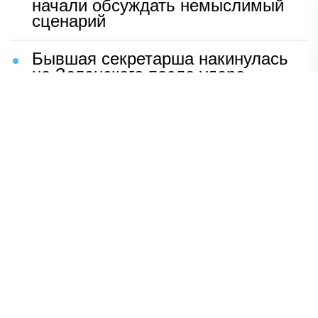
начали обсуждать немыслимый
сценарий
Бывшая секретарша накинулась
на Зеленского после удара
возмездия ВС РФ
В Москве назвали ключевой
фактор завершения СВО
Мерц жаждет войны с Россией:
раскрыто — зачем
Иран разгромил логово
американцев
НАВЕРХ
ПОЛНАЯ ВЕРСИЯ