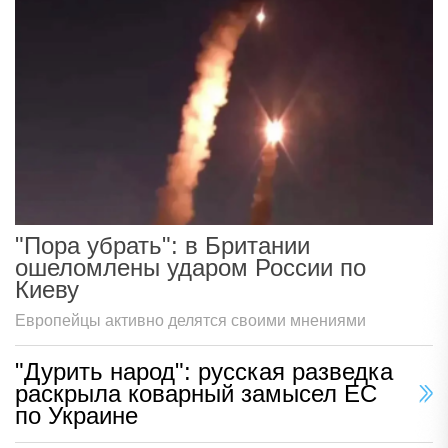
"Пора убрать": в Британии
ошеломлены ударом России по
Киеву
Европейцы активно делятся своими мнениями
"Дурить народ": русская разведка
раскрыла коварный замысел ЕС
по Украине