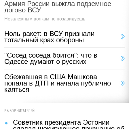
Армия России выжгла подземное
логово ВСУ
Незалежным воякам не позавидуешь
Ноль ракет: в ВСУ признали
тотальный крах обороны
"Сосед соседа боится": что в
Одессе думают о русских
Сбежавшая в США Машкова
попала в ДТП и начала публично
каяться
ВЫБОР ЧИТАТЕЛЕЙ
Советник президента Эстонии
сделал шокирующее признание об