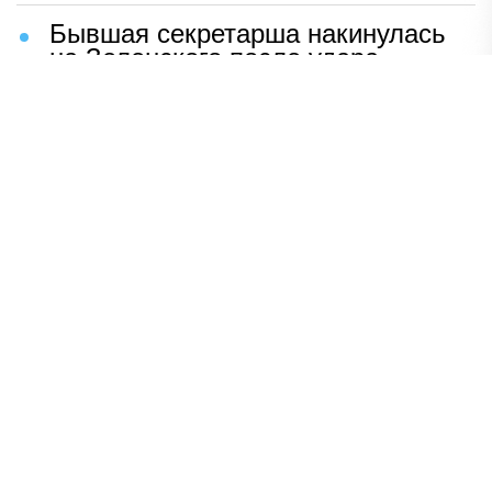
Бывшая секретарша накинулась
на Зеленского после удара
возмездия ВС РФ
В Москве назвали ключевой
фактор завершения СВО
Мерц жаждет войны с Россией:
раскрыто — зачем
Иран разгромил логово
американцев
НАВЕРХ
ПОЛНАЯ ВЕРСИЯ
Политика
Шоу-бизнес
Сад и огород
Экономика