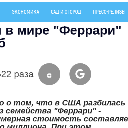
А
ЭКОНОМИКА
САД И ОГОРОД
ПРЕСС-РЕЛИЗЫ
 в мире "Феррари"
б
622 раза
о о том, что в США разбилась
з семейства "Феррари" -
римерная стоимость составля
до миллиона. При этом