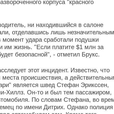
развороченного корпуса "красного
водитель, ни находившийся в салоне
дали, отделавшись лишь незначительны
 в момент удара сработали подушки
и им жизнь. "Если платите $1 млн за
удет безопасной", - отметил Брукс.
следует этот инцидент. Известно, что
с места происшествия, а действительны
ари" является швед Стефан Эрикссен,
и-Хиллз. Он-то и был тем пассажиром,
втомобиля. По словам Стефана, во вре
немец по имени Дитрих. Однако полиция