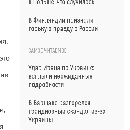
в Польше: что случилось
В Финляндии признали
горькую правду о России
мя,
САМОЕ ЧИТАЕМОЕ
это
Удар Ирана по Украине:
ние
всплыли неожиданные
подробности
В Варшаве разгорелся
и,
грандиозный скандал из-за
Украины
я