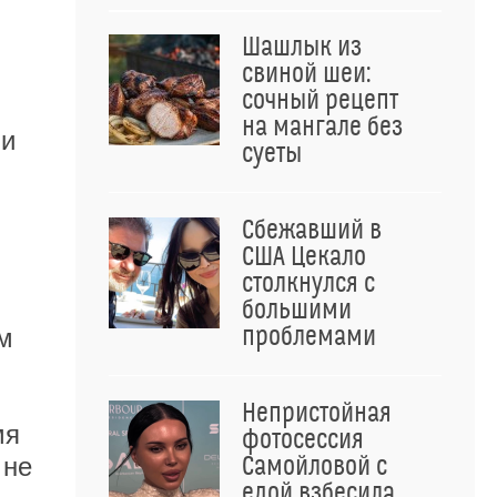
Шашлык из
свиной шеи:
сочный рецепт
на мангале без
ми
суеты
Сбежавший в
США Цекало
столкнулся с
большими
проблемами
м
Непристойная
мя
фотосессия
 не
Самойловой с
едой взбесила