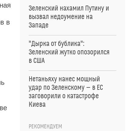
рная
Зеленский нахамил Путину и
вызвал недоумение на
в в
Западе
"Дырка от бублика":
Зеленский жутко опозорился
в США
Нетаньяху нанес мощный
ль
удар по Зеленскому — в ЕС
заговорили о катастрофе
Киева
ве
РЕКОМЕНДУЕМ