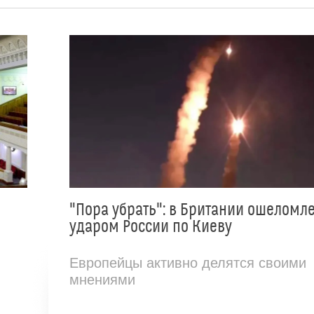
"Пора убрать": в Британии ошеломл
ударом России по Киеву
Европейцы активно делятся своими
мнениями