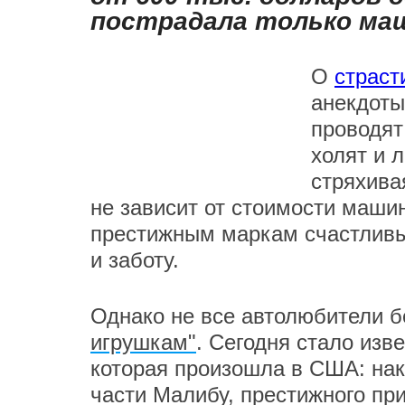
пострадала только ма
О
страст
анекдоты
проводят
холят и 
стряхива
не зависит от стоимости машин
престижным маркам счастливы
и заботу.
Однако не все автолюбители б
игрушкам"
. Сегодня стало из
которая произошла в США: нак
части Малибу, престижного пр