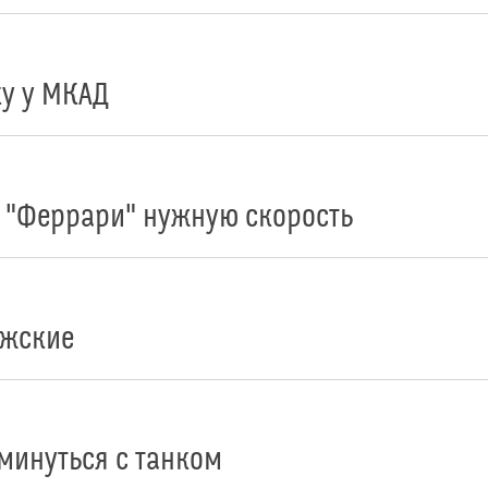
ку у МКАД
з "Феррари" нужную скорость
ужские
минуться с танком