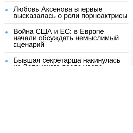
Любовь Аксенова впервые
высказалась о роли порноактрисы
Война США и ЕС: в Европе
начали обсуждать немыслимый
сценарий
Бывшая секретарша накинулась
на Зеленского после удара
возмездия ВС РФ
В Москве назвали ключевой
фактор завершения СВО
Мерц жаждет войны с Россией:
раскрыто — зачем