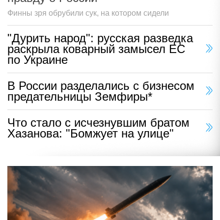
Финны зря обрубили сук, на котором сидели
"Дурить народ": русская разведка
раскрыла коварный замысел ЕС
по Украине
В России разделались с бизнесом
предательницы Земфиры*
Что стало с исчезнувшим братом
Хазанова: "Бомжует на улице"