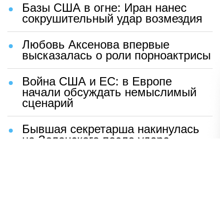
Базы США в огне: Иран нанес
сокрушительный удар возмездия
Любовь Аксенова впервые
высказалась о роли порноактрисы
Война США и ЕС: в Европе
начали обсуждать немыслимый
сценарий
Бывшая секретарша накинулась
на Зеленского после удара
возмездия ВС РФ
В Москве назвали ключевой
фактор завершения СВО
Мерц жаждет войны с Россией: