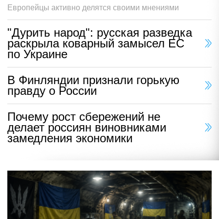
Европейцы активно делятся своими мнениями
"Дурить народ": русская разведка
раскрыла коварный замысел ЕС
по Украине
В Финляндии признали горькую
правду о России
Почему рост сбережений не
делает россиян виновниками
замедления экономики