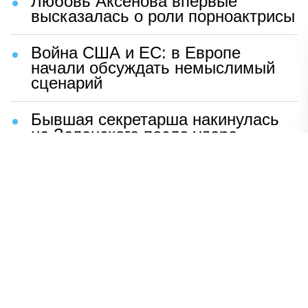
Любовь Аксенова впервые
высказалась о роли порноактрисы
Война США и ЕС: в Европе
начали обсуждать немыслимый
сценарий
Бывшая секретарша накинулась
на Зеленского после удара
возмездия ВС РФ
В Москве назвали ключевой
фактор завершения СВО
Мерц жаждет войны с Россией:
раскрыто — зачем
Иран разгромил логово
американцев