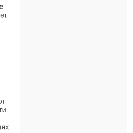
е
ет
ют
ти
лях