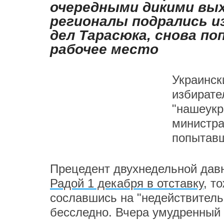
очередными дикими вых
регионалы подрались и
дел Тарасюка, снова п
рабочее место
Украинск
избират
"нашеукр
министра
попытавш
Прецедент двухнедельной давн
Радой 1 декабря в отставку
, т
сославшись на "недействитель
бесследно. Вчера умудренный 