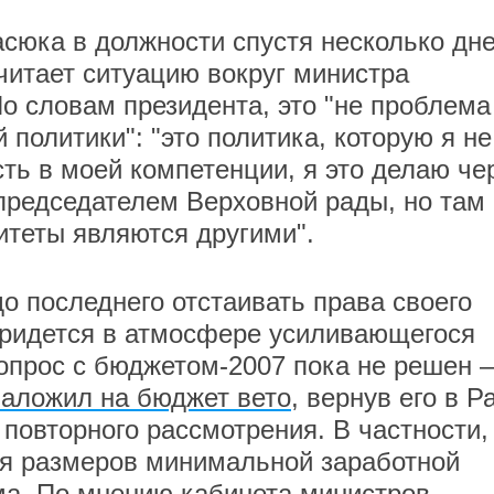
сюка в должности спустя несколько дн
читает ситуацию вокруг министра
По словам президента, это "не проблема
политики": "это политика, которую я не
сть в моей компетенции, я это делаю че
председателем Верховной рады, но там
ритеты являются другими".
о последнего отстаивать права своего
придется в атмосфере усиливающегося
опрос с бюджетом-2007 пока не решен –
наложил на бюджет вето
, вернув его в Р
повторного рассмотрения. В частности,
ия размеров минимальной заработной
а. По мнению кабинета министров,