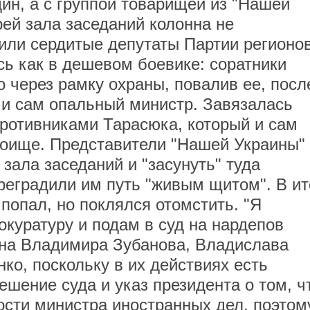
ин, а с группой товарищей из "Нашей
ей зала заседаний колонна не
дили сердитые депутаты Партии регионов
ь как в дешевом боевике: соратники
о через рамку охраны, повалив ее, посл
з и сам опальный министр. Завязалась
ротивниками Тарасюка, который и сам
боище. Представители "Нашей Украины"
зала заседаний и "засунуть" туда
реградили им путь "живым щитом". В ит
 попал, но поклялся отомстить. "Я
окуратуру и подам в суд на нардепов
, на Владимира Зубанова, Владислава
о, поскольку в их действиях есть
ешение суда и указ президента о том, ч
сти министра иностранных дел, поэтом