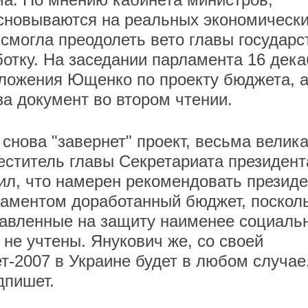
основываются на реальных экономическ
 смогла преодолеть вето главы государс
ботку. На заседании парламента 16 дек
дложения Ющенко по проекту бюджета, 
за документ во втором чтении.
снова "завернет" проект, весьма велика
еститель главы Секретариата президент
л, что намерен рекомендовать президе
ламентом доработанный бюджет, поскол
равленные на защиту наименее социаль
не учтены. Янукович же, со своей
т-2007 в Украине будет в любом случае
дпишет.