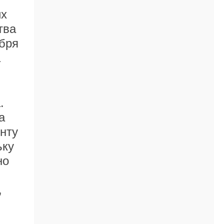
их
тва
абря
а
.
а
нту
ьку
но
,