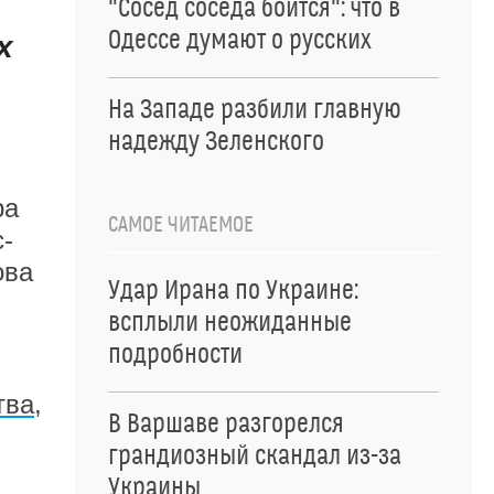
"Сосед соседа боится": что в
Одессе думают о русских
х
На Западе разбили главную
надежду Зеленского
ра
САМОЕ ЧИТАЕМОЕ
-
ова
Удар Ирана по Украине:
всплыли неожиданные
подробности
тва
,
В Варшаве разгорелся
грандиозный скандал из-за
Украины