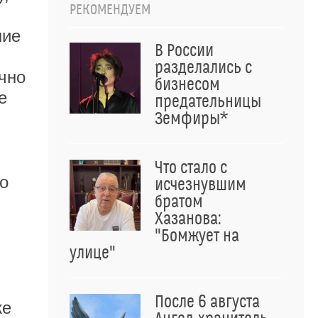
РЕКОМЕНДУЕМ
ние
В России
разделались с
чно
бизнесом
е
предательницы
Земфиры*
Что стало с
го
исчезнувшим
братом
Хазанова:
"Бомжует на
улице"
После 6 августа
же