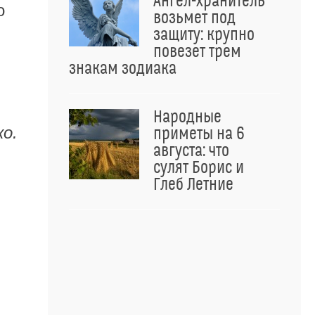
Ангел-хранитель
о
возьмет под
защиту: крупно
повезет трем
знакам зодиака
Народные
о.
приметы на 6
августа: что
сулят Борис и
Глеб Летние