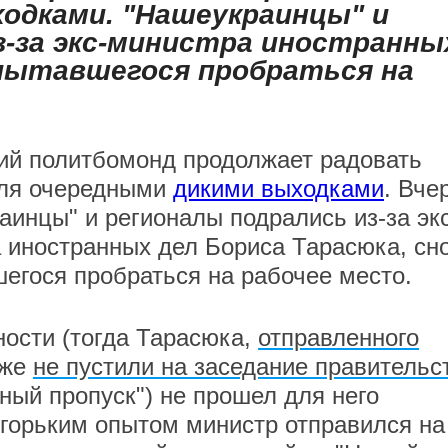
одками. "Нашеукраинцы" и
з-за экс-министра иностранны
опытавшегося пробраться на
ий политбомонд продолжает радовать
еля очередными
дикими выходками
. Вче
аинцы" и регионалы подрались из-за экс
 иностранных дел Бориса Тарасюка, сн
егося пробраться на рабочее место.
ости (тогда Тарасюка,
отправленного
оже
не пустили на заседание правительс
ный пропуск") не прошел для него
горьким опытом министр отправился на