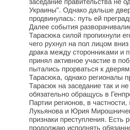
заседание правительства не од
Украины". Однако дальше двер
продвинулась: путь ей прегра
Далее события разворачивалис
Тарасюка силой пропихнули ег
чего рухнул на пол лицом вни
драка между сторонниками и п
принял активное участие в по
пытались прорваться к дверям 
Тарасюка, однако регионалы п
Тарасюк на заседание так и не
обязательно обращусь в Генпр
Партии регионов, в частности
Лукьянова и Юрия Мирошниченк
признаки преступления. Есть р
продолжаю исполнять обязанно