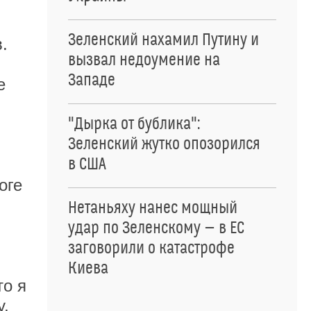
Зеленский нахамил Путину и
.
вызвал недоумение на
Западе
е
"Дырка от бублика":
Зеленский жутко опозорился
в США
оге
Нетаньяху нанес мощный
удар по Зеленскому — в ЕС
заговорили о катастрофе
Киева
то я
у,