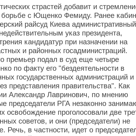
итических страстей добавит и стремлени
 борьбе с Ющенко Фемиду. Ранее кабин
черский райсуд Киева административный
 недействительным указ президента,
рения кандидатур при назначении на
стных и районных госадминистраций.
то премьер подал в суд еще четыре
ко по факту его "бездеятельности в
нных государственных администраций и
ез представления правительства". Как
ии Александр Лавринович, по мнению
ые председатели РГА незаконно занима
их освобождение проголосовали две тре
ных советов, и они (председатели) не
. Речь, в частности, идет о председате