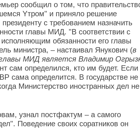
емьер сообщил о том, что правительств
вшемся Yтром" и приняло решение
и президенту с требованием назначить
ности главы МИД. "В соответствии с
исполняющим обязанности его главы
ель министра, – настаивал Янукович (
в
главы МИД является Владимир Огрызк
нт сам определился, кто им будет. Если
о ВР сама определится. В государстве не
 когда Министерство иностранных дел не
овам, узнал постфактум – а самого
дел". Поведение своих соратников он