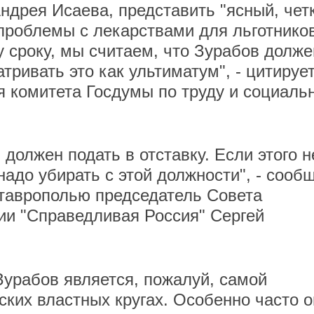
ндрея Исаева, представить "ясный, чет
проблемы с лекарствами для льготников
у сроку, мы считаем, что Зурабов долже
тривать это как ультиматум", - цитируе
я комитета Госдумы по труду и социаль
 должен подать в отставку. Если этого н
 надо убирать с этой должности", - сооб
Ставрополью председатель Совета
ии "Справедливая Россия" Сергей
урабов является, пожалуй, самой
ских властных кругах. Особенно часто о