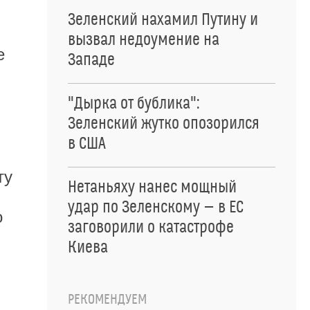
Зеленский нахамил Путину и
вызвал недоумение на
е
Западе
"Дырка от бублика":
Зеленский жутко опозорился
в США
ту
Нетаньяху нанес мощный
удар по Зеленскому — в ЕС
о
заговорили о катастрофе
Киева
РЕКОМЕНДУЕМ