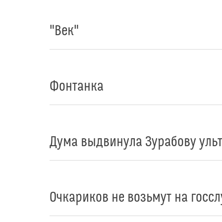
"Век"
Фонтанка
Дума выдвинула Зурабову уль
Очкариков не возьмут на госс