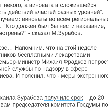
ут некого, а виновата в сложившейся
ть действий властей разных уровней".
олучаем: виноваты во всем региональны
. "Кто должен был бы нести наказание,
мотрены?" - сказал М.Зурабов.
резе… Напомним, что на этой неделе
отников бесплатными лекарствами
ремьер-министр Михаил Фрадков попрос
ьной службы по надзору в сфере
ева. И пояснил, что - меры экстренног
ихаила Зурабова
получило срок
– до 20
овам председателя комитета Госдумы по