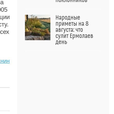
поклонников
ка
005
кции
Народные
приметы на 8
ту.
августа: что
всех
сулит Ермолаев
день
ЕНИН