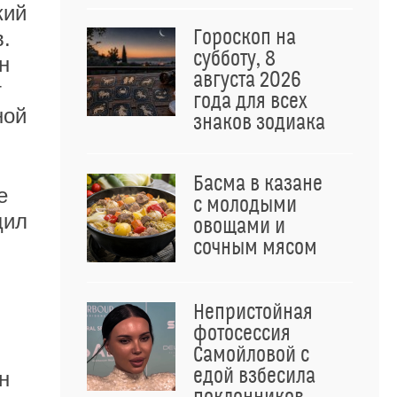
кий
Гороскоп на
.
субботу, 8
н
августа 2026
т
года для всех
ной
знаков зодиака
Басма в казане
е
с молодыми
щил
овощами и
сочным мясом
Непристойная
фотосессия
Самойловой с
едой взбесила
н