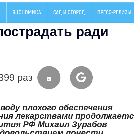
А
ЭКОНОМИКА
САД И ОГОРОД
ПРЕСС-РЕЛИЗЫ
пострадать ради
399 раз
воду плохого обеспечения
ния лекарствами продолжаетс
ития РФ Михаил Зурабов
удовольствием понести