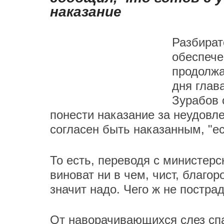
наказание
Разбират
обеспече
продолжа
дня глав
Зурабов 
понести наказание за неудовл
согласен быть наказанным, "е
То есть, переводя с министерск
виноват ни в чем, чист, благо
значит надо. Чего ж не постра
От наворачивающихся слез сп