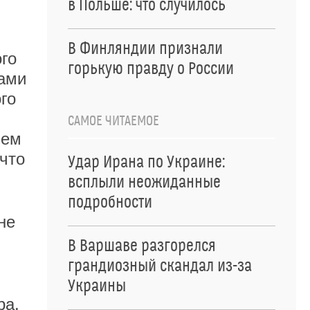
в Польше: что случилось
В Финляндии признали
го
горькую правду о России
вами
го
САМОЕ ЧИТАЕМОЕ
ием
что
Удар Ирана по Украине:
.
всплыли неожиданные
подробности
не
В Варшаве разгорелся
грандиозный скандал из-за
Украины
ра.