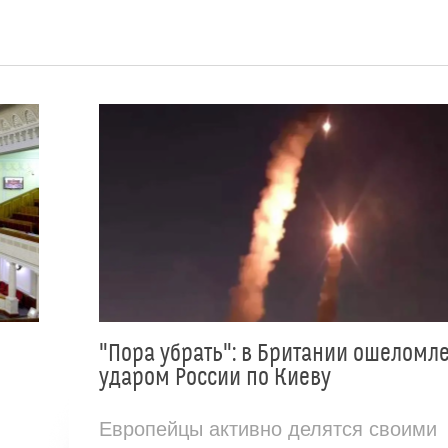
"Пора убрать": в Британии ошеломл
ударом России по Киеву
Европейцы активно делятся своими