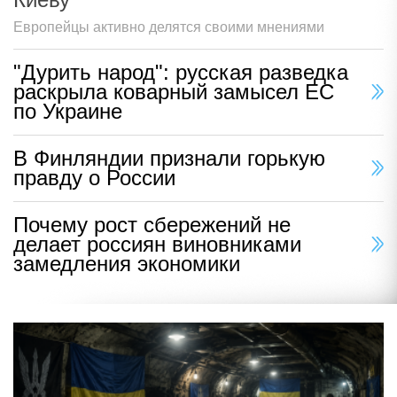
Европейцы активно делятся своими мнениями
"Дурить народ": русская разведка
раскрыла коварный замысел ЕС
по Украине
В Финляндии признали горькую
правду о России
Почему рост сбережений не
делает россиян виновниками
замедления экономики