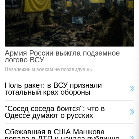
Армия России выжгла подземное
логово ВСУ
Незалежным воякам не позавидуешь
Ноль ракет: в ВСУ признали
тотальный крах обороны
"Сосед соседа боится": что в
Одессе думают о русских
Сбежавшая в США Машкова
попала в ДТП и начала публично