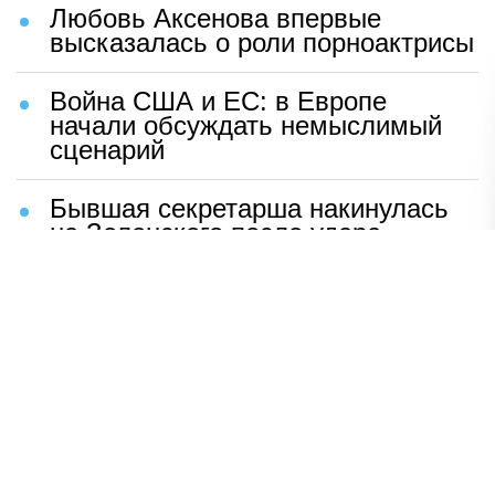
Любовь Аксенова впервые
высказалась о роли порноактрисы
Война США и ЕС: в Европе
начали обсуждать немыслимый
сценарий
Бывшая секретарша накинулась
на Зеленского после удара
возмездия ВС РФ
В Москве назвали ключевой
фактор завершения СВО
Мерц жаждет войны с Россией:
раскрыто — зачем
Иран разгромил логово