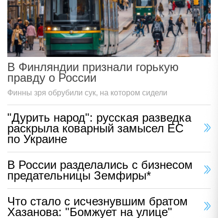
В Финляндии признали горькую
правду о России
Финны зря обрубили сук, на котором сидели
"Дурить народ": русская разведка
раскрыла коварный замысел ЕС
по Украине
В России разделались с бизнесом
предательницы Земфиры*
Что стало с исчезнувшим братом
Хазанова: "Бомжует на улице"