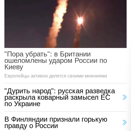
"Пора убрать": в Британии
ошеломлены ударом России по
Киеву
Европейцы активно делятся своими мнениями
"Дурить народ": русская разведка
раскрыла коварный замысел ЕС
по Украине
В Финляндии признали горькую
правду о России