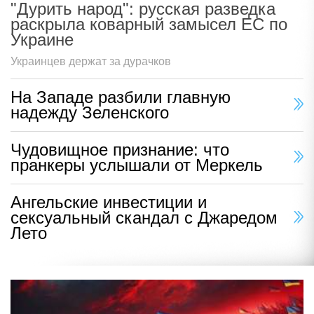
"Дурить народ": русская разведка
раскрыла коварный замысел ЕС по
Украине
Украинцев держат за дурачков
На Западе разбили главную
надежду Зеленского
Чудовищное признание: что
пранкеры услышали от Меркель
Ангельские инвестиции и
сексуальный скандал с Джаредом
Лето