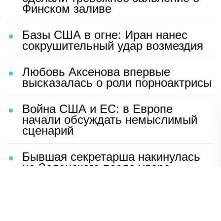
Финском заливе
Базы США в огне: Иран нанес
сокрушительный удар возмездия
Любовь Аксенова впервые
высказалась о роли порноактрисы
Война США и ЕС: в Европе
начали обсуждать немыслимый
сценарий
Бывшая секретарша накинулась
на Зеленского после удара
возмездия ВС РФ
В Москве назвали ключевой
фактор завершения СВО