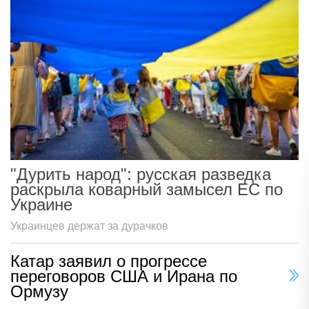
"Дурить народ": русская разведка
раскрыла коварный замысел ЕС по
Украине
Украинцев держат за дурачков
Катар заявил о прогрессе
переговоров США и Ирана по
Ормузу