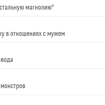
"стальную магнолию"
ку в отношениях с мужем
звода
 монстров