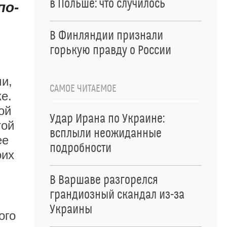
в Польше: что случилось
по-
В Финляндии признали
горькую правду о России
и,
САМОЕ ЧИТАЕМОЕ
е.
ой
Удар Ирана по Украине:
той
всплыли неожиданные
ее
подробности
оих
В Варшаве разгорелся
грандиозный скандал из-за
Украины
ого