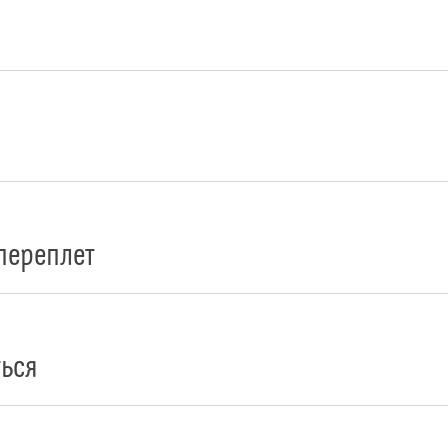
переплет
ься