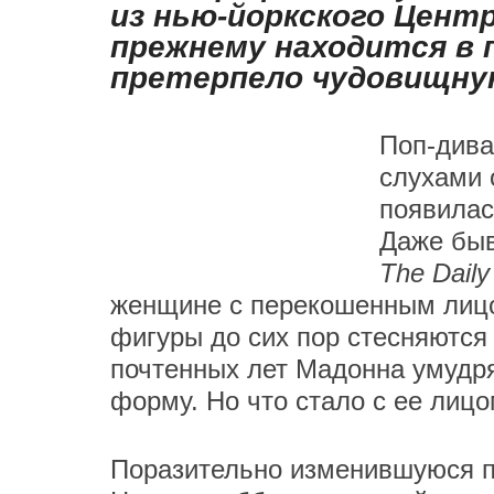
из нью-йоркского Центр
прежнему находится в 
претерпело чудовищн
Поп-дива
слухами 
появилас
Даже быв
The Daily
женщине с перекошенным лицо
фигуры до сих пор стесняются 
почтенных лет Мадонна умудря
форму. Но что стало с ее лицом
Поразительно изменившуюся пе