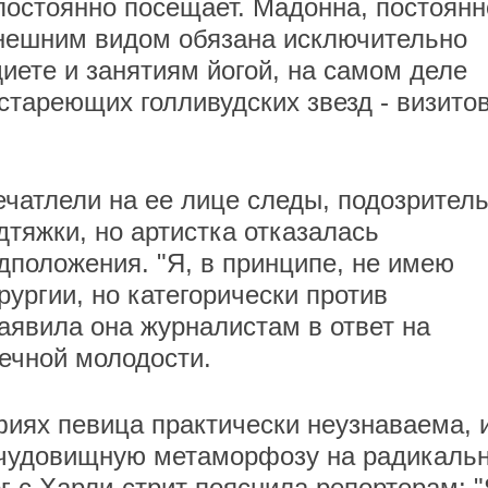
постоянно посещает. Мадонна, постоянн
нешним видом обязана исключительно
иете и занятиям йогой, на самом деле
стареющих голливудских звезд - визитов
ечатлели на ее лице следы, подозрител
тяжки, но артистка отказалась
положения. "Я, в принципе, не имею
рургии, но категорически против
аявила она журналистам в ответ на
вечной молодости.
иях певица практически неузнаваема, 
у чудовищную метаморфозу на радикаль
г с Харли-стрит пояснила репортерам: 