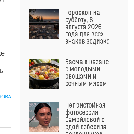
,
Гороскоп на
субботу, 8
августа 2026
года для всех
знаков зодиака
же
Басма в казане
с молодыми
ь
овощами и
сочным мясом
КОВА
Непристойная
фотосессия
Самойловой с
едой взбесила