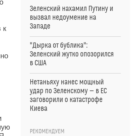
о
Зеленский нахамил Путину и
вызвал недоумение на
Западе
 к
"Дырка от бублика":
Зеленский жутко опозорился
ьно
в США
Нетаньяху нанес мощный
удар по Зеленскому — в ЕС
заговорили о катастрофе
Киева
и
ную
РЕКОМЕНДУЕМ
"Я