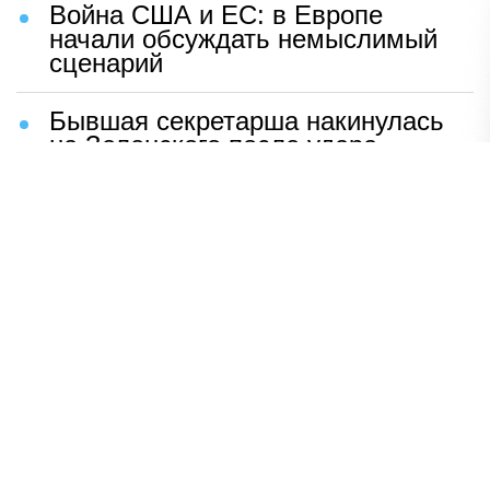
Война США и ЕС: в Европе
начали обсуждать немыслимый
сценарий
Бывшая секретарша накинулась
на Зеленского после удара
возмездия ВС РФ
В Москве назвали ключевой
фактор завершения СВО
Мерц жаждет войны с Россией:
раскрыто — зачем
Иран разгромил логово
американцев
НАВЕРХ
ПОЛНАЯ ВЕРСИЯ