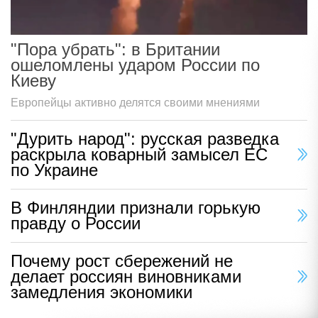
"Пора убрать": в Британии
ошеломлены ударом России по
Киеву
Европейцы активно делятся своими мнениями
"Дурить народ": русская разведка
раскрыла коварный замысел ЕС
по Украине
В Финляндии признали горькую
правду о России
Почему рост сбережений не
делает россиян виновниками
замедления экономики