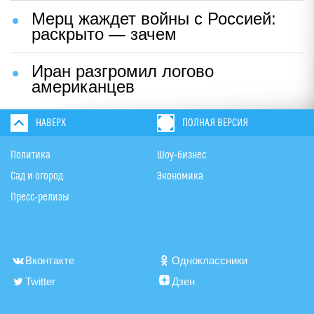
Мерц жаждет войны с Россией:
раскрыто — зачем
Иран разгромил логово
американцев
НАВЕРХ
ПОЛНАЯ ВЕРСИЯ
Политика
Шоу-бизнес
Сад и огород
Экономика
Пресс-релизы
Вконтакте
Одноклассники
Twitter
Дзен