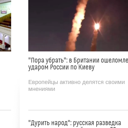
"Пора убрать": в Британии ошеломл
ударом России по Киеву
Европейцы активно делятся своими
мнениями
"Дурить народ": русская разведка