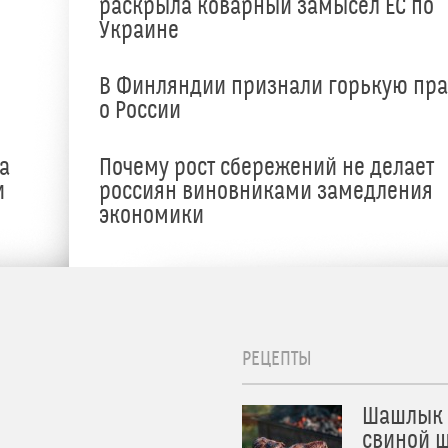
раскрыла коварный замысел ЕС по
Украине
В Финляндии признали горькую пр
о России
а
Почему рост сбережений не делает
и
россиян виновниками замедления
экономики
РЕЦЕПТЫ
Шашлык 
свиной ш