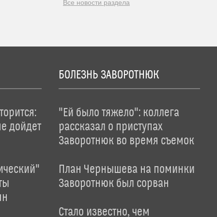
Все новости раздела
БОЛЕЗНЬ ЗАВОРОТНЮК
торится:
"Ей было тяжело": коллега
не дойдет
рассказал о приступах
Заворотнюк во время съемок
ический"
План Чернышева на поминки
ты
Заворотнюк был сорван
ян
Стало известно, чем