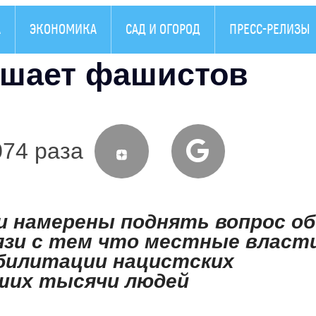
А
ЭКОНОМИКА
САД И ОГОРОД
ПРЕСС-РЕЛИЗЫ
ешает фашистов
074 раза
 намерены поднять вопрос об
вязи с тем что местные власт
абилитации нацистских
вших тысячи людей