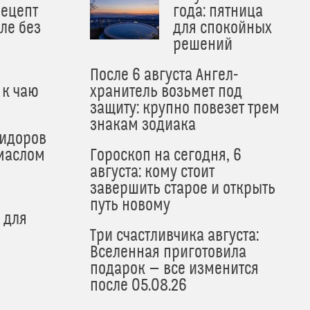
рецепт
года: пятница
ле без
для спокойных
решений
После 6 августа Ангел-
 к чаю
хранитель возьмет под
защиту: крупно повезет трем
знакам зодиака
мидоров
маслом
Гороскоп на сегодня, 6
августа: кому стоит
завершить старое и открыть
путь новому
 для
Три счастливчика августа:
Вселенная приготовила
подарок — все изменится
после 05.08.26