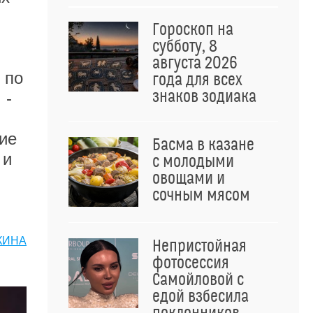
Гороскоп на
субботу, 8
августа 2026
 по
года для всех
знаков зодиака
 -
ие
Басма в казане
 и
с молодыми
овощами и
сочным мясом
КИНА
Непристойная
фотосессия
Самойловой с
едой взбесила