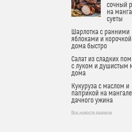
сочный 
на манга
суеты
Шарлотка с ранними
яблоками и корочкой
дома быстро
Салат из сладких по
с луком и душистым 
дома
Кукуруза с маслом и
паприкой на мангале
дачного ужина
Все новости раздела