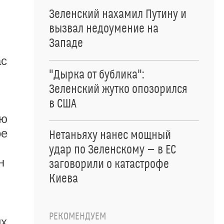
Зеленский нахамил Путину и
вызвал недоумение на
Западе
ас
"Дырка от бублика":
Зеленский жутко опозорился
в США
ую
ое
Нетаньяху нанес мощный
удар по Зеленскому — в ЕС
н
заговорили о катастрофе
Киева
РЕКОМЕНДУЕМ
их