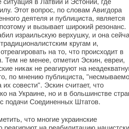
 ситуация в Латвии и Эстонии, где
илу. Этот вопрос, по словам Авигдора
енного деятеля и публициста, является
поэтому и вызывает широкий резонанс.
абил израильскую верхушку, и она сейч
 традиционалистским кругам и,
отреагировать на то, что происходит в
н. Тем не менее, отметил Эскин, евреи,
ские никак не реагируют на неадекватн
это, по мнению публициста, "несмываем
 их совести". Эскин считает, что
ко на Украине, но и в большинстве стра
 с подачи Соединенных Штатов.
метить, что многие украинские
о реагируют на реабилитацию нацистск