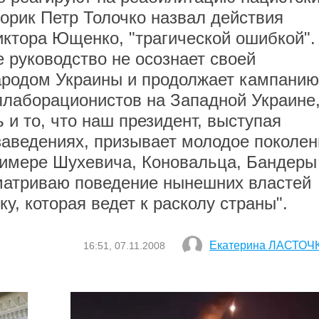
торик Петр Толочко назвал действия
иктора Ющенко, "трагической ошибкой".
 руководство не осознает своей
ародом Украины и продолжает кампанию
ллаборационистов на Западной Украине,
ь и то, что наш президент, выступая
заведениях, призывает молодое поколен
римере Шухевича, Коновальца, Бандеры
сматриваю поведение нынешних властей
у, которая ведет к расколу страны".
Екатерина ЛАСТОЧ
16:51, 07.11.2008