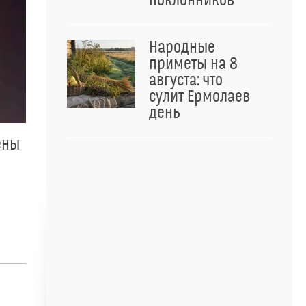
поклонников
Народные
приметы на 8
августа: что
сулит Ермолаев
день
ены