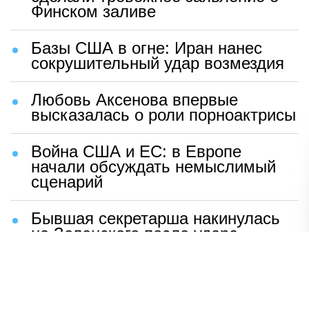
Финском заливе
Базы США в огне: Иран нанес
сокрушительный удар возмездия
Любовь Аксенова впервые
высказалась о роли порноактрисы
Война США и ЕС: в Европе
начали обсуждать немыслимый
сценарий
Бывшая секретарша накинулась
на Зеленского после удара
возмездия ВС РФ
В Москве назвали ключевой
фактор завершения СВО