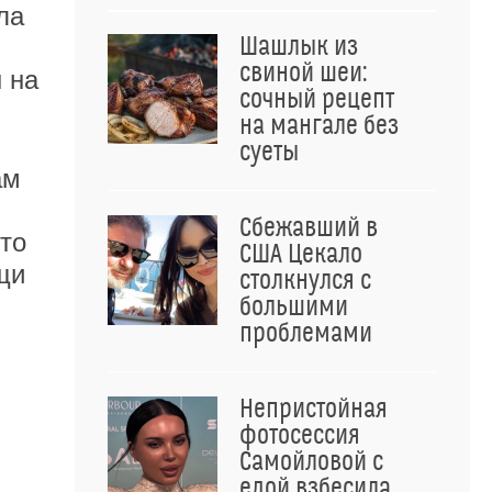
ла
Шашлык из
свиной шеи:
 на
сочный рецепт
на мангале без
суеты
ам
Сбежавший в
то
США Цекало
щи
столкнулся с
большими
проблемами
Непристойная
фотосессия
Самойловой с
едой взбесила