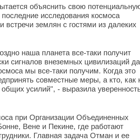
ытается объяснить свою потенциальну
о последние исследования космоса
и встречи землян с гостями из далеких
оздно наша планета все-таки получит
иски сигналов внеземных цивилизаций д
космоса мы все-таки получим. Когда это
едпринять совместные меры, а кто, как 
общих усилий", - выразила уверенност
моса при Организации Объединенных
онне, Вене и Пекине, где работают
рудники. Главная задача Отман и ее