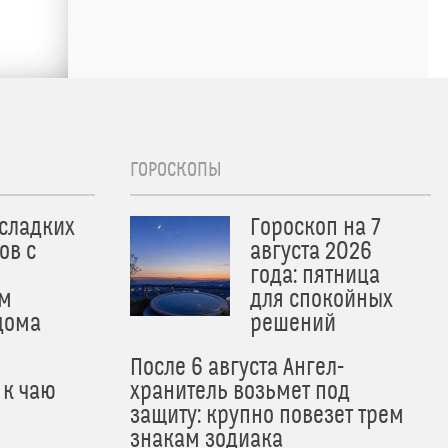
ГОРОСКОПЫ
 сладких
Гороскоп на 7
ов с
августа 2026
года: пятница
м
для спокойных
дома
решений
После 6 августа Ангел-
 к чаю
хранитель возьмет под
защиту: крупно повезет трем
знакам зодиака