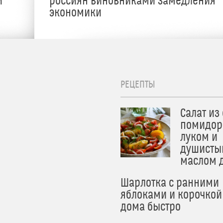
и
россиян виновниками замедления
экономики
РЕЦЕПТЫ
Салат из
помидор
луком и
душисты
маслом 
Шарлотка с ранними
яблоками и корочкой
дома быстро