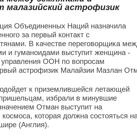
 малазийский астрофизик
ция Объединенных Наций назначила
енного за первый контакт с
тянами. В качестве переговорщика меж
и и гуманоидами выступит женщина -
 управления ООН по вопросам
первый астрофизик Малайзии Мазлан От
 подойдет к приземлившейся летающей
 пришельцам, избрали в минувшие
значением Отман выступит на
космоса, которая должна состояться н
ире (Англия).