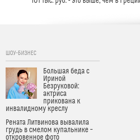
101 тыс. руб. - это выше, чем в Греци
ШОУ-БИЗНЕС
Большая беда с
Ириной
Безруковой:
актриса
прикована к
инвалидному креслу
Рената Литвинова вывалила
грудь в смелом купальнике –
откровенное фото