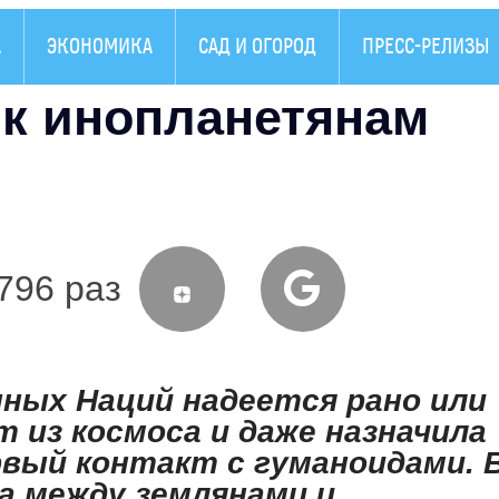
А
ЭКОНОМИКА
САД И ОГОРОД
ПРЕСС-РЕЛИЗЫ
к инопланетянам
796 раз
ных Наций надеется рано или
 из космоса и даже назначила
вый контакт с гуманоидами. 
а между землянами и