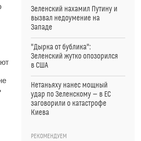
ю
Зеленский нахамил Путину и
вызвал недоумение на
Западе
"Дырка от бублика":
Зеленский жутко опозорился
ают
в США
не
Нетаньяху нанес мощный
ь
удар по Зеленскому — в ЕС
заговорили о катастрофе
Киева
РЕКОМЕНДУЕМ