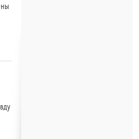
ены
авду