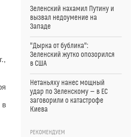
Зеленский нахамил Путину и
вызвал недоумение на
Западе
"Дырка от бублика":
Зеленский жутко опозорился
.,
в США
Нетаньяху нанес мощный
ря
удар по Зеленскому — в ЕС
заговорили о катастрофе
 в
Киева
РЕКОМЕНДУЕМ