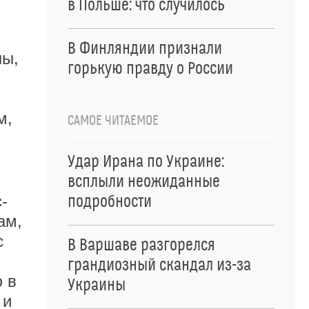
в Польше: что случилось
В Финляндии признали
ны,
горькую правду о России
м,
САМОЕ ЧИТАЕМОЕ
Удар Ирана по Украине:
всплыли неожиданные
-
подробности
ам,
с
В Варшаве разгорелся
грандиозный скандал из-за
ю в
Украины
 и