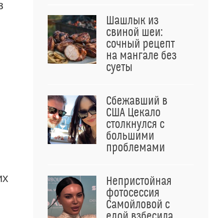
з
Шашлык из
свиной шеи:
сочный рецепт
на мангале без
суеты
Сбежавший в
США Цекало
столкнулся с
большими
проблемами
их
Непристойная
фотосессия
Самойловой с
едой взбесила