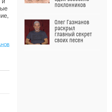
 и
поклонников
рые
ие,
Олег Газманов
раскрыл
главный секрет
своих песен
АНОВ