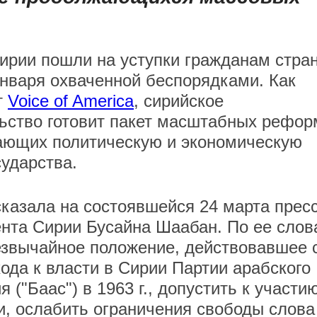
ирии пошли на уступки гражданам стра
января охваченной беспорядками. Как
т
Voice of America
, сирийское
ьство готовит пакет масштабных рефор
ающих политическую и экономическую
сударства.
азала на состоявшейся 24 марта пресс
нта Сирии Бусайна Шаабан. По ее слов
езвычайное положение, действовавшее 
ода к власти в Сирии Партии арабского
("Баас") в 1963 г., допустить к участи
, ослабить ограничения свободы слова