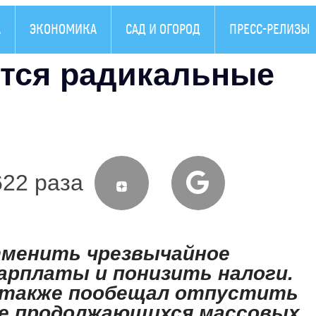
А
ЭКОНОМИКА
САД И ОГОРОД
ПРЕСС-РЕЛИЗЫ
ятся радикальные
622 раза
менить чрезвычайное
арплаты и понизить налоги.
 также пообещал отпустить
де продолжающихся массовых