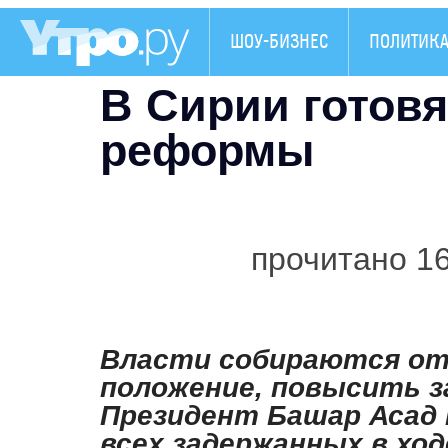
ШОУ-БИЗНЕС
ПОЛИТИК
В Сирии готов
реформы
прочитано 1
Власти собираются от
положение, повысить з
Президент Башар Асад
всех задержанных в хо