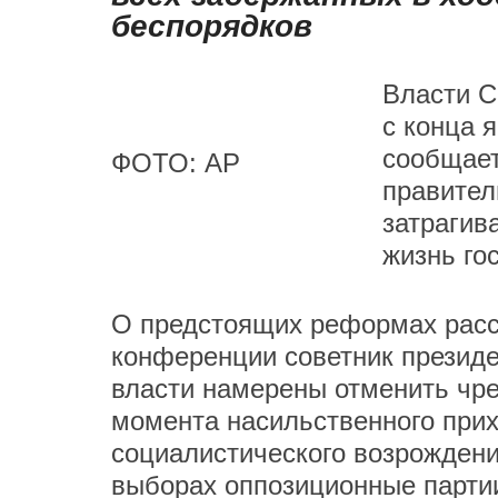
беспорядков
Власти С
с конца 
сообщае
ФОТО: AP
правител
затрагив
жизнь го
О предстоящих реформах расск
конференции советник президе
власти намерены отменить чр
момента насильственного прих
социалистического возрождения 
выборах оппозиционные партии