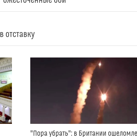
т ожесточенные бои
в отставку
"Пора убрать": в Британии ошеломл