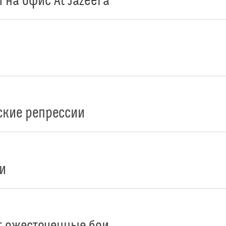
на офис Al Jazeera
ские репрессии
и