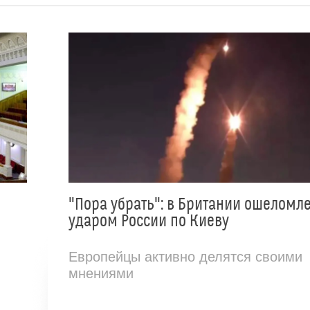
"Пора убрать": в Британии ошеломл
ударом России по Киеву
Европейцы активно делятся своими
мнениями