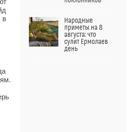
поклонников
ют
йд
 в
Народные
приметы на 8
августа: что
сулит Ермолаев
день
да
тям.
ерь