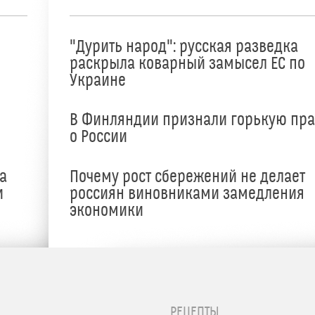
"Дурить народ": русская разведка
раскрыла коварный замысел ЕС по
Украине
В Финляндии признали горькую пр
о России
а
Почему рост сбережений не делает
и
россиян виновниками замедления
экономики
РЕЦЕПТЫ