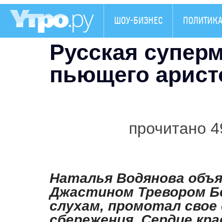
ШОУ-БИЗНЕС
ПОЛИТИК
Русская супер
пьющего арист
прочитано 4
Наталья Водянова объя
Джастином Тревором Б
слухам, промотал свое 
сбережения. Сердце кр