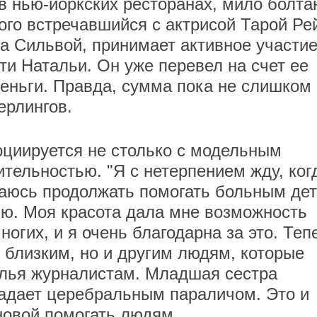
в нью-йоркских ресторанах, мило болта
ого встречавшийся с актрисой Тарой Ре
 Сильвой, принимает активное участие
ти Натальи. Он уже перевел на счет ее
еньги. Правда, сумма пока не слишком
ерлингов.
оциируется не столько с модельным
ительностью. "Я с нетерпением жду, ког
раюсь продолжать помогать больным де
ю. Моя красота дала мне возможность
ногих, и я очень благодарна за это. Теп
 близким, но и другим людям, которые
алья журналистам. Младшая сестра
радает церебральным параличом. Это и
новой помогать людям.