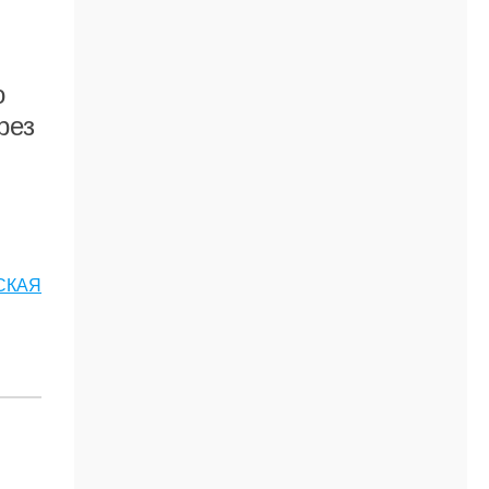
о
рез
СКАЯ