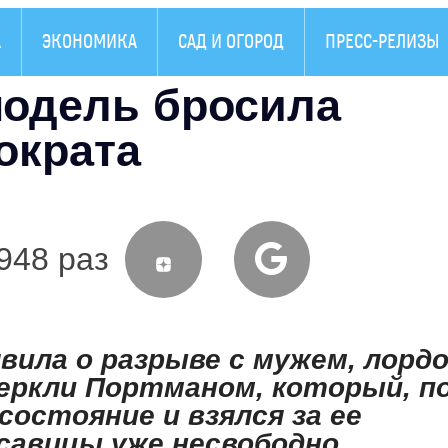
А
ЭКОНОМИКА
САД И ОГОРОД
ПРЕСС-РЕЛИЗЫ
модель бросила
ократа
948 раз
вила о разрыве с мужем, лорд
еркли Портманом, который, п
состояние и взялся за ее
асавицы уже несвободно