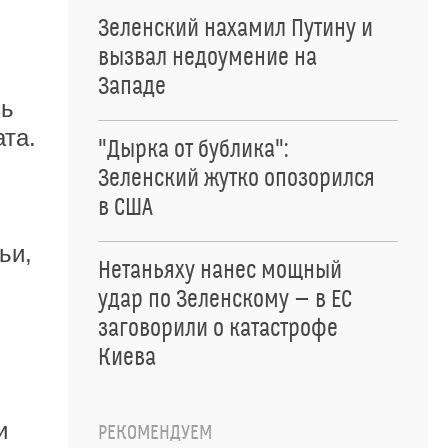
Зеленский нахамил Путину и
вызвал недоумение на
Западе
сь
ата.
"Дырка от бублика":
Зеленский жутко опозорился
в США
ьи,
Нетаньяху нанес мощный
удар по Зеленскому — в ЕС
заговорили о катастрофе
Киева
и
РЕКОМЕНДУЕМ