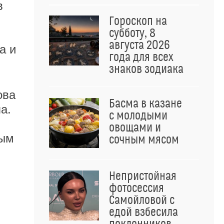
в
Гороскоп на
субботу, 8
августа 2026
а и
года для всех
знаков зодиака
ова
Басма в казане
а.
с молодыми
овощами и
ным
сочным мясом
Непристойная
фотосессия
Самойловой с
едой взбесила