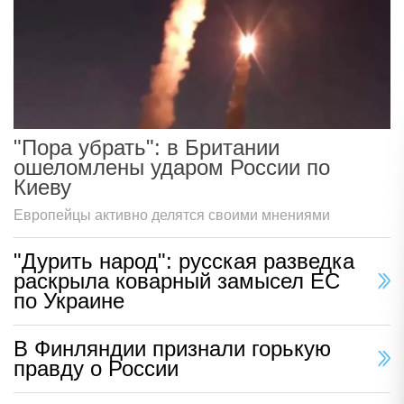
"Пора убрать": в Британии
ошеломлены ударом России по
Киеву
Европейцы активно делятся своими мнениями
"Дурить народ": русская разведка
раскрыла коварный замысел ЕС
по Украине
В Финляндии признали горькую
правду о России