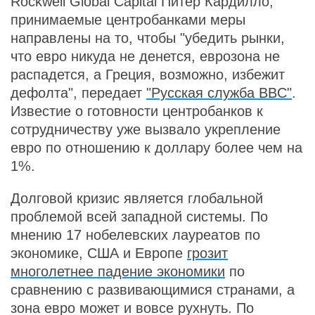
Rockwell Global Capital Питер Кардилло,
принимаемые центробанками меры
направлены на то, чтобы "убедить рынки,
что евро никуда не денется, еврозона не
распадется, а Греция, возможно, избежит
дефолта", передает
"Русская служба BBC"
.
Известие о готовности центробанков к
сотрудничеству уже вызвало укрепление
евро по отношению к доллару более чем на
1%.
Долговой кризис является глобальной
проблемой всей западной системы. По
мнению 17 нобелевских лауреатов по
экономике, США и Европе
грозит
многолетнее падение экономики
по
сравнению с развивающимися странами, а
зона евро может и вовсе рухнуть. По