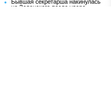
Бывшая секретарша накинулась
на Зеленского после удара
возмездия ВС РФ
В Москве назвали ключевой
фактор завершения СВО
Мерц жаждет войны с Россией:
раскрыто — зачем
Иран разгромил логово
американцев
НАВЕРХ
ПОЛНАЯ ВЕРСИЯ
Политика
Шоу-бизнес
Сад и огород
Экономика
Пресс-релизы