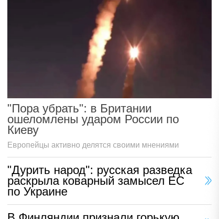
"Пора убрать": в Британии
ошеломлены ударом России по
Киеву
Европейцы активно делятся своими мнениями
"Дурить народ": русская разведка
раскрыла коварный замысел ЕС
по Украине
В Финляндии признали горькую