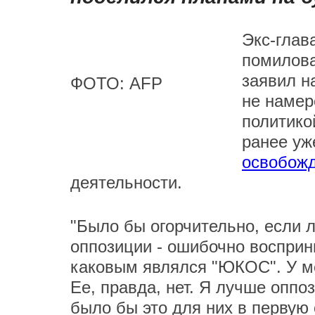
Экс-гла
помилова
заявил н
ФОТО: AFP
не намер
политико
ранее у
освобож
деятельности.
"Было бы огорчительно, если 
оппозиции - ошибочно восприн
каковым являлся "ЮКОС". У м
Ее, правда, нет. Я лучше опп
было бы это для них в первую 