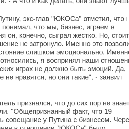
й. - А что и как делать, они знают лучше
утину, экс-глав "ЮКОСа" отметил, что 
 понимал, что мы, бизнес, играем в
я он, конечно, сыграл жестко. Но, стоит
шение не затронуло. Именно это позвол
остояние слишком эмоционально. Именн
о относились, я воспринял наши отношен
ских играх не должно быть эмоций. Да,
е не нравятся, но они такие", - заявил
ель признался, что до сих пор не знае
или. "Общепризнанный факт, что 19
сь совещание у Путина с бизнесом. Чере
щания в отношении "ЮКОСа" было