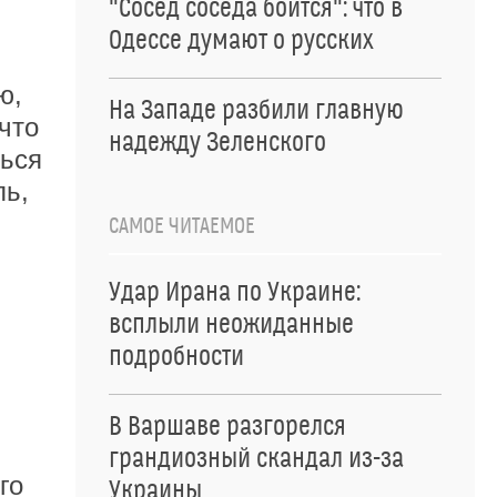
"Сосед соседа боится": что в
Одессе думают о русских
ю,
На Западе разбили главную
 что
надежду Зеленского
ться
ль,
САМОЕ ЧИТАЕМОЕ
Удар Ирана по Украине:
всплыли неожиданные
подробности
.
В Варшаве разгорелся
грандиозный скандал из-за
го
Украины