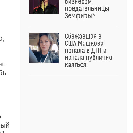
бизнесом
предательницы
Земфиры*
Сбежавшая в
ю,
США Машкова
…
попала в ДТП и
начала публично
г.
каяться
 бы
о
ный