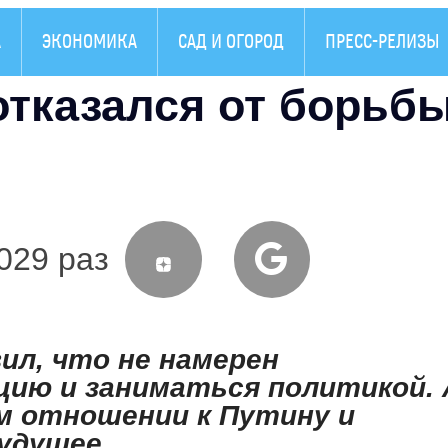
А
ЭКОНОМИКА
САД И ОГОРОД
ПРЕСС-РЕЛИЗЫ
отказался от борьб
029 раз
ил, что не намерен
ию и заниматься политикой. 
ем отношении к Путину и
будущее