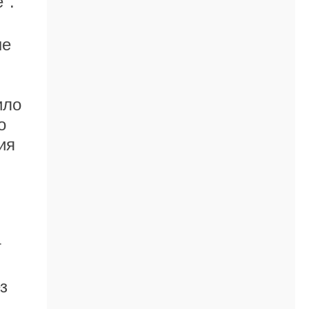
".
не
ило
о
ия
т
з