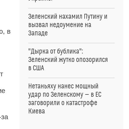
Зеленский нахамил Путину и
вызвал недоумение на
ю, в
Западе
"Дырка от бублика":
Зеленский жутко опозорился
в США
т
Нетаньяху нанес мощный
ие
удар по Зеленскому — в ЕС
заговорили о катастрофе
Киева
-за