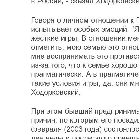
в России, - сказал Ходорковски
Говоря о личном отношении к П
испытывает особых эмоций. "Я
жесткие игры. В отношении мен
отметить, мою семью это отно
мне воспринимать это против
из-за того, что к семье хорош
прагматически. А в прагматиче
такие условия игры, да, они мн
Ходорковский.
При этом бывший предпринимат
причин, по которым его посад
февраля (2003 года) состояло
две недели после этого сове