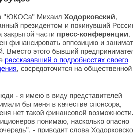
ва "ЮКОСа" Михаил
Ходорковский
,
нный президентом и покинувший Росси
а закрытой части
пресс-конференции
,
ен финансировать оппозицию и занима
й. Вместо этого бывший предпринимате
же
рассказавший о подробностях своего
дения
, сосредоточится на общественной
люди - я имею в виду представителей
имали бы меня в качестве спонсора,
еня нет такой финансовой возможности
озиционеров понимаю, насколько опасно
очередь", - приводит слова Ходорковско