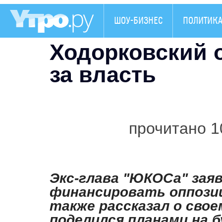
ШОУ-БИЗНЕС
ПОЛИТИК
Ходорковский 
за власть
прочитано 1
Экс-глава "ЮКОСа" заяв
финансировать оппозиц
также рассказал о сво
поделился планами на 