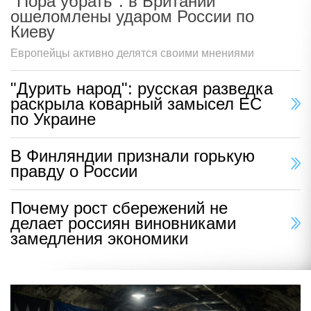
"Пора убрать": в Британии
ошеломлены ударом России по
Киеву
Европейцы активно делятся своими мнениями
"Дурить народ": русская разведка
раскрыла коварный замысел ЕС
по Украине
В Финляндии признали горькую
правду о России
Почему рост сбережений не
делает россиян виновниками
замедления экономики