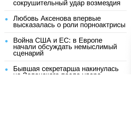
сокрушительный удар возмездия
Любовь Аксенова впервые
высказалась о роли порноактрисы
Война США и ЕС: в Европе
начали обсуждать немыслимый
сценарий
Бывшая секретарша накинулась
на Зеленского после удара
возмездия ВС РФ
В Москве назвали ключевой
фактор завершения СВО
Мерц жаждет войны с Россией:
раскрыто — зачем