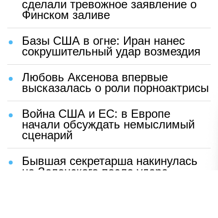
сделали тревожное заявление о
Финском заливе
Базы США в огне: Иран нанес
сокрушительный удар возмездия
Любовь Аксенова впервые
высказалась о роли порноактрисы
Война США и ЕС: в Европе
начали обсуждать немыслимый
сценарий
Бывшая секретарша накинулась
на Зеленского после удара
возмездия ВС РФ
В Москве назвали ключевой