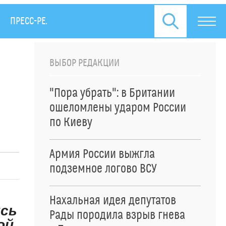
ПРЕСС-РЕЛИЗЫ
ВЫБОР РЕДАКЦИИ
"Пора убрать": в Британии
ошеломлены ударом России
по Киеву
Армия России выжгла
подземное логово ВСУ
Нахальная идея депутатов
ись
Рады породила взрыв гнева
ой