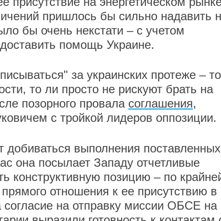
ее присутствие на энергетическом рынке
ничений пришлось бы сильно надавить 
ыло бы очень некстати – с учетом
едоставить помощь Украине.
писываться" за украинских протеже – то
сти, то ли просто не рискуют брать на
осле позорного провала
соглашения
,
ковичем с тройкой лидеров оппозиции.
ет добиваться выполнения поставленных
час она посылает Западу отчетливые
ять конструктивную позицию – по крайне
 прямого отношения к ее присутствию в
 согласие на отправку миссии ОБСЕ на
арии выразили готовность к контактам 