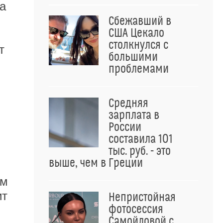
а
Сбежавший в
США Цекало
столкнулся с
т
большими
проблемами
Средняя
зарплата в
России
составила 101
тыс. руб. - это
выше, чем в Греции
ам
ит
Непристойная
фотосессия
Самойловой с