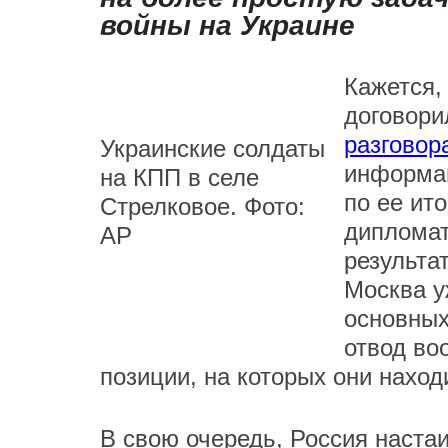
войны на Украине
Кажется,
договори
разговор
Украинские солдаты
информац
на КПП в селе
по ее ит
Стрелковое. Фото:
дипломат
AP
результа
Москва у
основных
отвод во
позиции, на которых они наход
В свою очередь, Россия наста