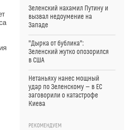
Зеленский нахамил Путину и
ет
вызвал недоумение на
са
Западе
"Дырка от бублика":
ия
Зеленский жутко опозорился
в США
Нетаньяху нанес мощный
удар по Зеленскому — в ЕС
заговорили о катастрофе
Киева
РЕКОМЕНДУЕМ