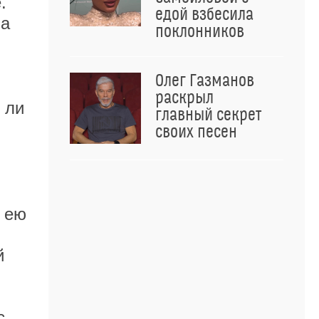
.
едой взбесила
на
поклонников
Олег Газманов
раскрыл
 ли
главный секрет
своих песен
 ею
й
с