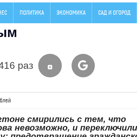
НЕС
ПОЛИТИКА
ЭКОНОМИКА
САД И ОГОРОД
рым
416 раз
аблей
нгтоне смирились с тем, что
ва невозможно, и переключил
чу: предотвращение гражданск