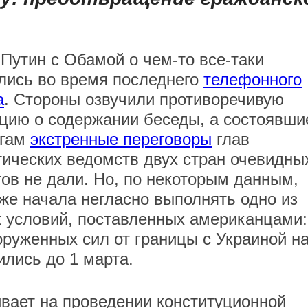
 Путин с Обамой о чем-то все-таки
лись во время последнего
телефонного
а
. Стороны озвучили противоречивую
ию о содержании беседы, а состоявши
огам
экстренные переговоры
глав
ических ведомств двух стран очевидны
тов не дали. Но, по некоторым данным,
же начала негласно выполнять одно из
 условий, поставленных американцами:
оруженных сил от границы с Украиной на
ились до 1 марта.
ивает на проведении конституционной