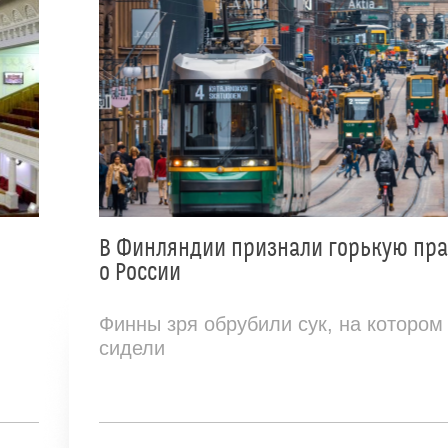
В Финляндии признали горькую пр
о России
Финны зря обрубили сук, на котором
сидели