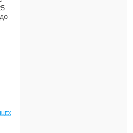
25
(до
ЙЦЕХ