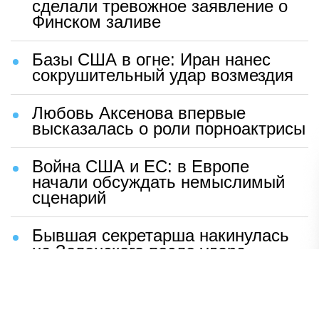
сделали тревожное заявление о
Финском заливе
Базы США в огне: Иран нанес
сокрушительный удар возмездия
Любовь Аксенова впервые
высказалась о роли порноактрисы
Война США и ЕС: в Европе
начали обсуждать немыслимый
сценарий
Бывшая секретарша накинулась
на Зеленского после удара
возмездия ВС РФ
В Москве назвали ключевой