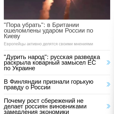
"Пора убрать": в Британии
ошеломлены ударом России по
Киеву
Европейцы активно делятся своими мнениями
"Дурить народ": русская разведка
раскрыла коварный замысел ЕС
по Украине
В Финляндии признали горькую
правду о России
Почему рост сбережений не
делает россиян виновниками
замедления экономики