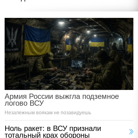
Армия России выжгла подземное
логово ВСУ
Незалежным воякам не позавидуешь
Ноль ракет: в ВСУ признали
тотальный крах обороны