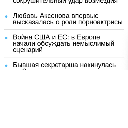
сокрушительный удар возмездия
Любовь Аксенова впервые
высказалась о роли порноактрисы
Война США и ЕС: в Европе
начали обсуждать немыслимый
сценарий
Бывшая секретарша накинулась
на Зеленского после удара
возмездия ВС РФ
В Москве назвали ключевой
фактор завершения СВО
Мерц жаждет войны с Россией:
раскрыто — зачем