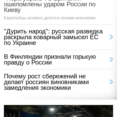
ошеломлены ударом России по
Киеву
Европейцы активно делятся своими мнениями
"Дурить народ": русская разведка
раскрыла коварный замысел ЕС
по Украине
В Финляндии признали горькую
правду о России
Почему рост сбережений не
делает россиян виновниками
замедления экономики