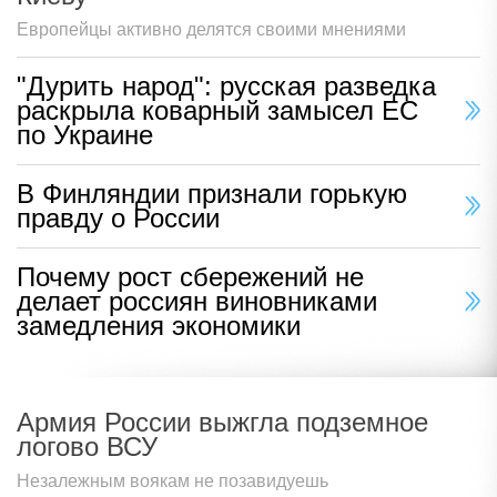
Европейцы активно делятся своими мнениями
"Дурить народ": русская разведка
раскрыла коварный замысел ЕС
по Украине
В Финляндии признали горькую
правду о России
Почему рост сбережений не
делает россиян виновниками
замедления экономики
Армия России выжгла подземное
логово ВСУ
Незалежным воякам не позавидуешь