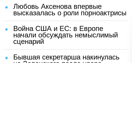
Любовь Аксенова впервые
высказалась о роли порноактрисы
Война США и ЕС: в Европе
начали обсуждать немыслимый
сценарий
Бывшая секретарша накинулась
на Зеленского после удара
возмездия ВС РФ
В Москве назвали ключевой
фактор завершения СВО
Мерц жаждет войны с Россией:
раскрыто — зачем
Иран разгромил логово