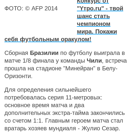
Конкурс от
ФОТО: © AFP 2014
"Yтро.ru" - твой
шанс стать
чемпионом
мира. Покажи
себя футбольным оракулом!
Сборная
Бразилии
по футболу выиграла в
матче 1/8 финала у команды
Чили
, встреча
прошла на стадионе "Минейран" в Белу-
Оризонти.
Для определения сильнейшего
потребовалась серия 11-метровых:
основное время матча и два
дополнительных экстра-тайма закончились
со счетом 1:1. Главным героем матча стал
вратарь хозяев мундиаля - Жулио Сезар.