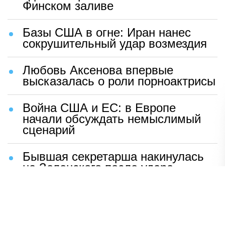
Финском заливе
Базы США в огне: Иран нанес
сокрушительный удар возмездия
Любовь Аксенова впервые
высказалась о роли порноактрисы
Война США и ЕС: в Европе
начали обсуждать немыслимый
сценарий
Бывшая секретарша накинулась
на Зеленского после удара
возмездия ВС РФ
В Москве назвали ключевой
фактор завершения СВО