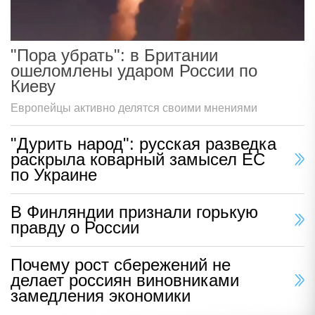
"Пора убрать": в Британии
ошеломлены ударом России по
Киеву
Европейцы активно делятся своими мнениями
"Дурить народ": русская разведка
раскрыла коварный замысел ЕС
по Украине
В Финляндии признали горькую
правду о России
Почему рост сбережений не
делает россиян виновниками
замедления экономики